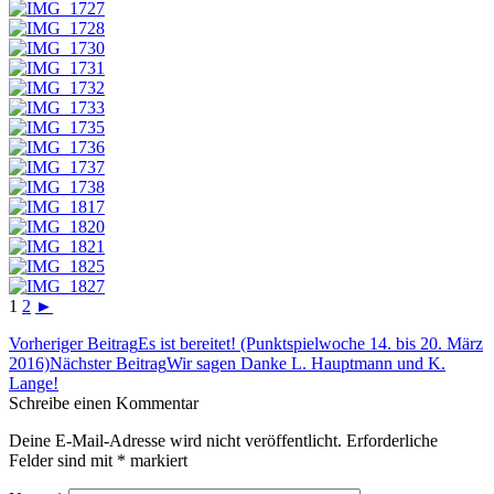
1
2
►
Beitrags-
Vorheriger Beitrag
Es ist bereitet! (Punktspielwoche 14. bis 20. März
Navigation
2016)
Nächster Beitrag
Wir sagen Danke L. Hauptmann und K.
Lange!
Schreibe einen Kommentar
Deine E-Mail-Adresse wird nicht veröffentlicht. Erforderliche
Felder sind mit
*
markiert