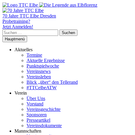
70 Jahre TTC Elbe Dresden
Probetraining?
Jetzt Anmelden!
Suchen
nach:
Hauptmenü
Aktuelles
Termine
Aktuelle Ergebnisse
Punktspielwoche
Vereinsnews
Vereinsleben
Blick „über“ den Tellerand
#TTCelbeATW
Verein
Über Uns
Vorstand
Vereinsgeschichte
Sponsoren
Presseartikel
Vereinsdokumente
Mannschaften