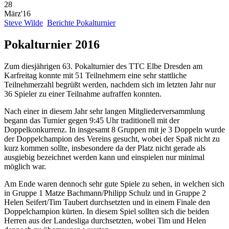
28
März'16
Steve Wilde
Berichte Pokalturnier
Pokalturnier 2016
Zum diesjährigen 63. Pokalturnier des TTC Elbe Dresden am
Karfreitag konnte mit 51 Teilnehmern eine sehr stattliche
Teilnehmerzahl begrüßt werden, nachdem sich im letzten Jahr nur
36 Spieler zu einer Teilnahme aufraffen konnten.
Nach einer in diesem Jahr sehr langen Mitgliederversammlung
begann das Turnier gegen 9:45 Uhr traditionell mit der
Doppelkonkurrenz. In insgesamt 8 Gruppen mit je 3 Doppeln wurde
der Doppelchampion des Vereins gesucht, wobei der Spaß nicht zu
kurz kommen sollte, insbesondere da der Platz nicht gerade als
ausgiebig bezeichnet werden kann und einspielen nur minimal
möglich war.
Am Ende waren dennoch sehr gute Spiele zu sehen, in welchen sich
in Gruppe 1 Matze Bachmann/Philipp Schulz und in Gruppe 2
Helen Seifert/Tim Taubert durchsetzten und in einem Finale den
Doppelchampion kürten. In diesem Spiel sollten sich die beiden
Herren aus der Landesliga durchsetzten, wobei Tim und Helen