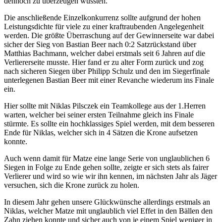
dennoch zu überzeugen wussten.
Die anschließende Einzelkonkurrenz sollte aufgrund der hohen
Leistungsdichte für viele zu einer kraftraubenden Angelegenheit
werden. Die größte Überraschung auf der Gewinnerseite war dabei
sicher der Sieg von Bastian Beer nach 0:2 Satzrückstand über
Matthias Bachmann, welcher dabei erstmals seit 6 Jahren auf die
Verliererseite musste. Hier fand er zu alter Form zurück und zog
nach sicheren Siegen über Philipp Schulz und den im Siegerfinale
unterlegenen Bastian Beer mit einer Revanche wiederum ins Finale
ein.
Hier sollte mit Niklas Pilsczek ein Teamkollege aus der 1.Herren
warten, welcher bei seiner ersten Teilnahme gleich ins Finale
stürmte. Es sollte ein hochklassiges Spiel werden, mit dem besseren
Ende für Niklas, welcher sich in 4 Sätzen die Krone aufsetzen
konnte.
Auch wenn damit für Matze eine lange Serie von unglaublichen 6
Siegen in Folge zu Ende gehen sollte, zeigte er sich stets als fairer
Verlierer und wird so wie wir ihn kennen, im nächsten Jahr als Jäger
versuchen, sich die Krone zurück zu holen.
In diesem Jahr gehen unsere Glückwünsche allerdings erstmals an
Niklas, welcher Matze mit unglaublich viel Effet in den Bällen den
Zahn ziehen konnte und sicher auch von je einem Spiel weniger in