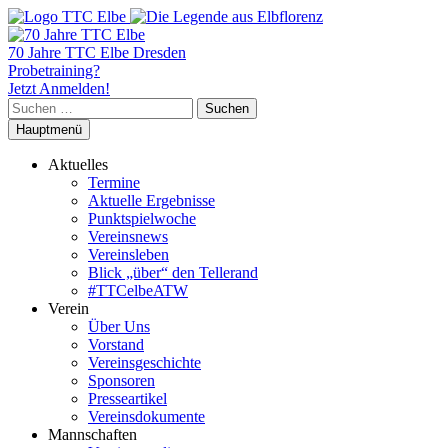
70 Jahre TTC Elbe Dresden
Probetraining?
Jetzt Anmelden!
Suchen
nach:
Hauptmenü
Aktuelles
Termine
Aktuelle Ergebnisse
Punktspielwoche
Vereinsnews
Vereinsleben
Blick „über“ den Tellerand
#TTCelbeATW
Verein
Über Uns
Vorstand
Vereinsgeschichte
Sponsoren
Presseartikel
Vereinsdokumente
Mannschaften