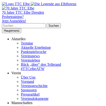
70 Jahre TTC Elbe Dresden
Probetraining?
Jetzt Anmelden!
Suchen
nach:
Hauptmenü
Aktuelles
Termine
Aktuelle Ergebnisse
Punktspielwoche
Vereinsnews
Vereinsleben
Blick „über“ den Tellerand
#TTCelbeATW
Verein
Über Uns
Vorstand
Vereinsgeschichte
Sponsoren
Presseartikel
Vereinsdokumente
Mannschaften