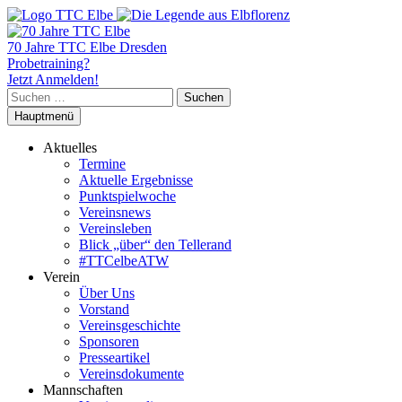
70 Jahre TTC Elbe Dresden
Probetraining?
Jetzt Anmelden!
Suchen
nach:
Hauptmenü
Aktuelles
Termine
Aktuelle Ergebnisse
Punktspielwoche
Vereinsnews
Vereinsleben
Blick „über“ den Tellerand
#TTCelbeATW
Verein
Über Uns
Vorstand
Vereinsgeschichte
Sponsoren
Presseartikel
Vereinsdokumente
Mannschaften