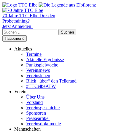
70 Jahre TTC Elbe Dresden
Probetraining?
Jetzt Anmelden!
Suchen
nach:
Hauptmenü
Aktuelles
Termine
Aktuelle Ergebnisse
Punktspielwoche
Vereinsnews
Vereinsleben
Blick „über“ den Tellerand
#TTCelbeATW
Verein
Über Uns
Vorstand
Vereinsgeschichte
Sponsoren
Presseartikel
Vereinsdokumente
Mannschaften