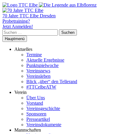
70 Jahre TTC Elbe Dresden
Probetraining?
Jetzt Anmelden!
Suchen
nach:
Hauptmenü
Aktuelles
Termine
Aktuelle Ergebnisse
Punktspielwoche
Vereinsnews
Vereinsleben
Blick „über“ den Tellerand
#TTCelbeATW
Verein
Über Uns
Vorstand
Vereinsgeschichte
Sponsoren
Presseartikel
Vereinsdokumente
Mannschaften