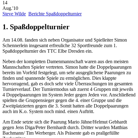
14
Aug.'10
Steve Wilde
Berichte Spaßdoppelturnier
1. Spaßdoppelturnier
Am 14.08. fanden sich neben Organisator und Spielleiter Simon
Schennerlein insgesamt erfreuliche 32 Sportfreunde zum 1.
Spaßdoppelturnier des TTC Elbe Dresden ein.
Neben der kompletten Damenmannschaft waren aus den meisten
Mannschaften Spieler vertreten. Simon hatte die Doppelpaarungen
bereits im Vorfeld festgelegt, um sehr ausgeglichene Paarungen zu
finden und spannende Spiele zu ermöglichen. Dies klappte
hervorragend, gab es doch sehr viele Überraschungen im gesamten
Turnierverlauf. Der Turniermodus sah zuerst 4 Gruppen mit jeweils
4 Doppelpaarungen im System Jeder gegen Jeden vor. Anschließend
spielten die Gruppensieger gegen die 4. einer Gruppe und die
Zweitplatzierten gegen die 3. Somit hatten alle Doppelpaarungen
auch im K.o. System noch mind. einen Auftritt.
Am Ende setzte sich die Paarung Mario Jähne/Helmut Gebhardt
gegen Jens Diga/Peter Bernhardt durch. Dritter wurden Matthias
Bachmann/ Tim Werberger. Als Präsente gab es prallgefüllte