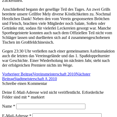
Zuckertüten.
Anschließend begann der gesellige Teil des Tages. An zwei Grills
bereitete unsere Grillfee Mely diverse Köstlichkeiten zu. Nochmal
Herzlichen Dank! Neben den vom Verein gesponserten Brötchen
und Fleisch, brachten viele Mitglieder noch Salate, Soßen oder
Getränke mit, sodass für vielerlei Leckereien gesorgt war. Manche
Sportbegeisterte konnten auch nach dem Offiziellen Teil nicht vom
Schläger lassen und duellierten sich auf 4 zusammengeschobenen
Tischen im Großfeldchinesisch.
Gegen 23:30 Uhr verließen nach einer gemeinsamen Aufräumaktion
auch die letzten das Vereinsgelände und das 1. Spaßdoppelturnier
war Geschichte. Einer Wiederholung im nächsten Jahr, steht nach
der erfolgreichen Premiere nichts im Wege.
Beitrags-
Vorheriger Beitrag
Vereinsmeisterschaft 2010
Nächster
Navigation
Beitrag
Stadtmeisterschaft A 2010
Schreibe einen Kommentar
Deine E-Mail-Adresse wird nicht veröffentlicht. Erforderliche
Felder sind mit
*
markiert
Name
*
E-Mail-Adresse
*