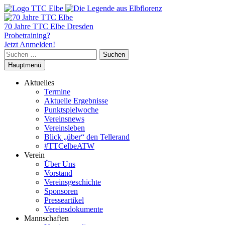
70 Jahre TTC Elbe Dresden
Probetraining?
Jetzt Anmelden!
Suchen
nach:
Hauptmenü
Aktuelles
Termine
Aktuelle Ergebnisse
Punktspielwoche
Vereinsnews
Vereinsleben
Blick „über“ den Tellerand
#TTCelbeATW
Verein
Über Uns
Vorstand
Vereinsgeschichte
Sponsoren
Presseartikel
Vereinsdokumente
Mannschaften