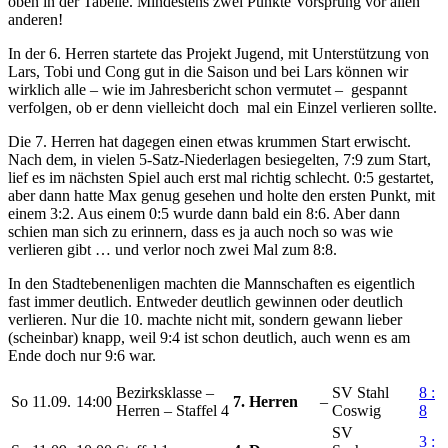
oben in der Tabelle. Mindestens zwei Punkte Vorsprung vor allen
anderen!
In der 6. Herren startete das Projekt Jugend, mit Unterstützung von
Lars, Tobi und Cong gut in die Saison und bei Lars können wir
wirklich alle – wie im Jahresbericht schon vermutet – gespannt
verfolgen, ob er denn vielleicht doch mal ein Einzel verlieren sollte.
Die 7. Herren hat dagegen einen etwas krummen Start erwischt.
Nach dem, in vielen 5-Satz-Niederlagen besiegelten, 7:9 zum Start,
lief es im nächsten Spiel auch erst mal richtig schlecht. 0:5 gestartet,
aber dann hatte Max genug gesehen und holte den ersten Punkt, mit
einem 3:2. Aus einem 0:5 wurde dann bald ein 8:6. Aber dann
schien man sich zu erinnern, dass es ja auch noch so was wie
verlieren gibt … und verlor noch zwei Mal zum 8:8.
In den Stadtebenenligen machten die Mannschaften es eigentlich
fast immer deutlich. Entweder deutlich gewinnen oder deutlich
verlieren. Nur die 10. machte nicht mit, sondern gewann lieber
(scheinbar) knapp, weil 9:4 ist schon deutlich, auch wenn es am
Ende doch nur 9:6 war.
Bezirksklasse –
SV Stahl
8 :
So
11.09.
14:00
7. Herren
–
Herren – Staffel 4
Coswig
8
SV
3 :