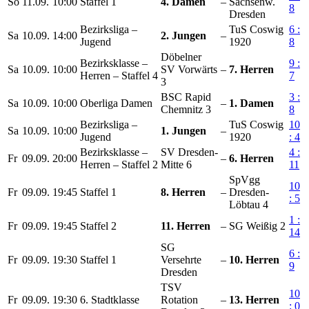
So
11.09.
10:00
Staffel 1
4. Damen
–
Sachsenw.
8
Dresden
Bezirksliga –
TuS Coswig
6 :
Sa
10.09.
14:00
2. Jungen
–
Jugend
1920
8
Döbelner
Bezirksklasse –
9 :
Sa
10.09.
10:00
SV Vorwärts
–
7. Herren
Herren – Staffel 4
7
3
BSC Rapid
3 :
Sa
10.09.
10:00
Oberliga Damen
–
1. Damen
Chemnitz 3
8
Bezirksliga –
TuS Coswig
10
Sa
10.09.
10:00
1. Jungen
–
Jugend
1920
: 4
Bezirksklasse –
SV Dresden-
4 :
Fr
09.09.
20:00
–
6. Herren
Herren – Staffel 2
Mitte 6
11
SpVgg
10
Fr
09.09.
19:45
Staffel 1
8. Herren
–
Dresden-
: 5
Löbtau 4
1 :
Fr
09.09.
19:45
Staffel 2
11. Herren
–
SG Weißig 2
14
SG
6 :
Fr
09.09.
19:30
Staffel 1
Versehrte
–
10. Herren
9
Dresden
TSV
10
Fr
09.09.
19:30
6. Stadtklasse
Rotation
–
13. Herren
: 0