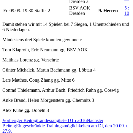
Dresden 3
BSV AOK
5 :
Fr
09.09.
19:30
Staffel 2
–
9. Herren
Dresden
10
Damit stehen wir mit 14 Spielen bei 7 Siegen, 1 Unentschieden und
6 Niederlagen.
Mindestens drei Spiele konnten gewinnen:
Tom Klaproth, Eric Neumann gg. BSV AOK
Matthias Lorenz gg. Versehrte
Günter Michalek, Martin Bachmann gg. Löbtau 4
Lars Matthes, Cong Zhang gg. Mitte 6
Conrad Thielemann, Arthur Bach, Friedrich Rahn gg. Coswig
Anke Brand, Helen Morgenstern gg. Chemnitz 3
Alex Kube gg. Döbeln 3
Beitrags-
Vorheriger Beitrag
Landesrangliste U15 2016
Nächster
Navigation
Beitrag
Eingeschränkte Trainingsmöglichkeiten am Di, den 20.09. u.
27.9.