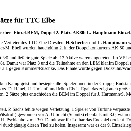
lätze für TTC Elbe
herber Einzel-BEM, Doppel 2. Platz. AK80: L. Hauptmann Einzel
ie Vertreter des TTC Elbe Dresden.
H.Scherbe
r und
L. Hauptmann
w
rber/M. Ebell wurden hauchdünn 2. in der Doppelkonkurrenz AK 50 u
:0 und lieferte gute Spiele ab. 12 Aktive waren angetreten. Im VF be
7,-8). Damit war Platz 3 und die Teilnahme an den LEM klar.Im Doppe
F 3:1 gegen Kummer/Ruschke. Das Finale wurde gegen Didszuhn/Wächt
rken Kampfgeist und besiegte alle Spielerinnen in der Gruppe, Endstand
s. D. Hänel, U. Umlauft und Minh Ebell. Egal, das zeigt auch große N
n. 2 Sätze plus entschieden die BEM im Doppel für J. Hartmann/S. Mey
il. P. Sachs fehlte wegen Verletzung, 1 Spieler von Turbine verpasst
sdruff) gewonnen vor A. Ulbricht (Sebnitz) ebenfalls mit 3:0, währe
. Pschichholz mit 3:0. Damit war für Lothar das Endspiel erreicht. D
14 durchgängig diesen Titel zu holen. Insgesamt war es der 9. Einzels