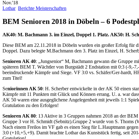
Nov.'18
Lothar
Berichte Meisterschaften
BEM Senioren 2018 in Döbeln – 6 Podestp
AK40: M. Bachmann 3. im Einzel, Doppel 1. Platz. AK50: H. Sc
Diese BEM am 22.11.2018 in Döbeln wurden ein großer Erfolg für d
Doppel. Dazu belegte M.Bachmann den 3.
Platz im Einzel, H. Sche
Senioren AK 40
: „Jungsenior“ M, Bachmann gewann die Gruppe mit 3
späteren BEM T. Wächtler von Burgstädt 2 Endstation mit 0:3 (-9,-
beeindruckende Kämpfe und Siege. VF 3:0 vs. Schäfer/Ger-hardt, H
zum Titel!
Se
niorinnen AK 50
: H. Scherber entwickelte in der AK 50 einen sta
Kämpfe mit 11 Punkten mit Glück und Können errang. U. a. war dass v
AK 50 waren eine ausgeglichene Angelegenheit mit jeweils 1:1 Spiele
Gratulation zu den Erfolgen!
Senioren AK 80
: 13 Aktive in 3 Gruppen nahmen 2018 an der BEM te
Gruppe 3 vor H. Schmidt (Sebnitz).Gruppe 2 wurde von S. Thoms (Wil
Nach einem Freilos im VF gab es einen Sieg für L.Hauptmann gegen H
3:0 (+10,+5,+9). Damit brachte Lothar das Kunststück fertig, seit 20
Gratulation!