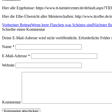
Hier alle Ergebnisse: https://www.tt-turniercenter.de/default.aspx?T
Hier die Elbe-Übersicht aller Meisterschaften: http://www.ttcelbe.de/m
Beitrags-
Vorheriger Beitrag
Wenn leere Flaschen was Schönes sind
Nächster Be
Navigation
Schreibe einen Kommentar
Deine E-Mail-Adresse wird nicht veröffentlicht. Erforderliche Felder 
Name
*
E-Mail-Adresse
*
Website
Kommentar