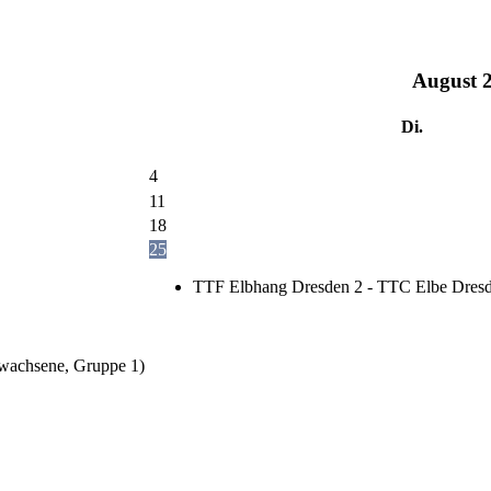
August
Di.
4
11
18
25
TTF Elbhang Dresden 2 - TTC Elbe Dresd
wachsene, Gruppe 1)