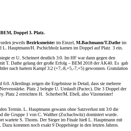
-BEM, Doppel 3. Platz.
urden jeweils
Bezirksmeiste
r im Einzel,
M.Bachmann/T.Dathe
im
nd L. Hauptmann/H. Pschichholz kamen im Doppel auf Platz 3 ein.
siegte er U. Scheinert deutlich 3:0. Im HF war dann gegen den
l mit T. Dathe gelang der große Erfolg – BEM 2018 der AK40. Es gab
ler nach hartem Kampf 3:2 (+7,-8,+5,-7,+5) gewonnen. Gratulation
 6:0. Allerdings zeigen die Ergebnisse in Detail, dass sie mehrere
ervenstärke. Platz 2 belegte U. Umlauft (Pactec). Die 3 Doppel der
. Platz 2 erreichten H. Scherber/M. Ebell, also Vizemeister!
e den Termin. L. Hauptmann gewann ohne Satzverlust mit 3:0 die
nd die Gruppe 1 von C. Walther (Zschachwitz) dominiert wurde.
ort wartete S. Thoms. Der Sieger im Finale hieß L. Hauptmann mit
ieg. Dazu kommen noch exakt 9 Doppelsiege in den letzten Jahren.