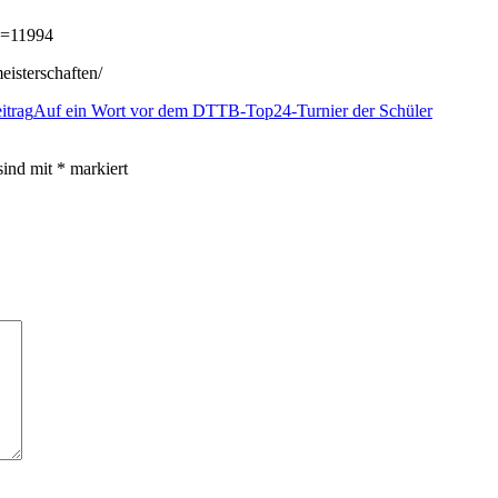
ID=11994
eisterschaften/
itrag
Auf ein Wort vor dem DTTB-Top24-Turnier der Schüler
sind mit
*
markiert