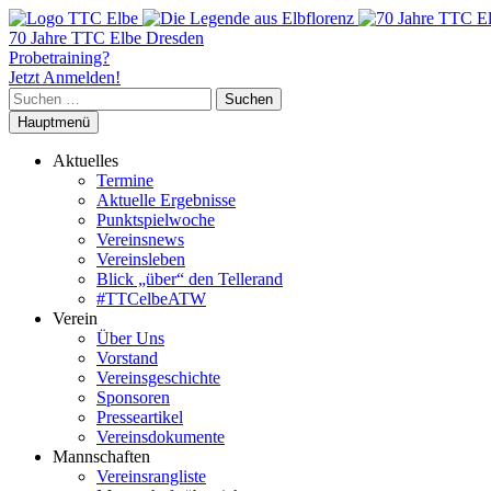
70 Jahre TTC Elbe Dresden
Probetraining?
Jetzt Anmelden!
Suchen
nach:
Hauptmenü
Aktuelles
Termine
Aktuelle Ergebnisse
Punktspielwoche
Vereinsnews
Vereinsleben
Blick „über“ den Tellerand
#TTCelbeATW
Verein
Über Uns
Vorstand
Vereinsgeschichte
Sponsoren
Presseartikel
Vereinsdokumente
Mannschaften
Vereinsrangliste