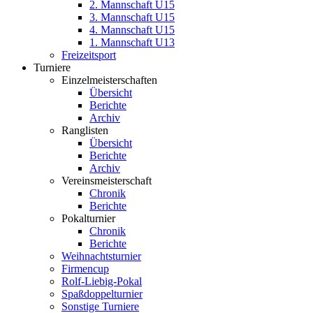
2. Mannschaft U15
3. Mannschaft U15
4. Mannschaft U15
1. Mannschaft U13
Freizeitsport
Turniere
Einzelmeisterschaften
Übersicht
Berichte
Archiv
Ranglisten
Übersicht
Berichte
Archiv
Vereinsmeisterschaft
Chronik
Berichte
Pokalturnier
Chronik
Berichte
Weihnachtsturnier
Firmencup
Rolf-Liebig-Pokal
Spaßdoppelturnier
Sonstige Turniere