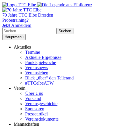
70 Jahre TTC Elbe Dresden
Probetraining?
Jetzt Anmelden!
Suchen
nach:
Hauptmenü
Aktuelles
Termine
Aktuelle Ergebnisse
Punktspielwoche
Vereinsnews
Vereinsleben
Blick „über“ den Tellerand
#TTCelbeATW
Verein
Über Uns
Vorstand
Vereinsgeschichte
Sponsoren
Presseartikel
Vereinsdokumente
Mannschaften