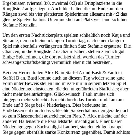
Ergebnissen (viermal 3:0, zweimal 0:3) als Drittplatzierte in die
Rangliste 2 aufgestiegen. Auch hier hatten die am Ende auf den
Rängen zwei bis vier platzierten Spielerinnen allesamt mit 4:2 das
gleiche Spielverhältnis. Unerquicklich auf Platz vier fand sich hier
Stefanie Krenzlin.
Um den ersten Nachrückerplatz spielten schließlich noch Katja und
Stefanie, den nach einem langen Turniertag, nach einem langem
Spiel mit ebenfalls verlängerten fünften Satz Stefanie ergatterte. Die
Chancen, in die Rangliste 2 nachzurutschen, stehen ziemlich gut.
Einige Spielerinnen, die dort gelistet sind, werden das Turnier
schwangerschaftsbedingt vermutlich eher nicht bestreiten.
Bei den Herren traten Alex B. in Staffel A und Basti & Fauli in
Staffel B an. Basti konnte auch an diesem Tag wieder seine gute
Form unter Beweis stellen und musste nur in seinem letzten Spiel
eine Niederlage einstecken, die den ungefährdeten Staffelsieg aber
nicht mehr beeinträchtigte. Glückwunsch. Fauli mühte sich
hingegen mehr schlecht als recht durch das Turnier und kam am
Ende auf 3 Siege bei 4 Niederlagen. Dies bedeutete im
Endklassement durch das schlechte Satzverhältnis den gerade noch
so zum Klassenerhalt ausreichenden Platz 7. Alex mischte auf der
anderen Hallenseite die Parallelstaffel mächtig auf. Einer klaren
Niederlage gegen Sachsenligist Laubert, standen einige knappe
Siege gegen ebenfalls starke Konkurrenz gegenüber. Damit schloss