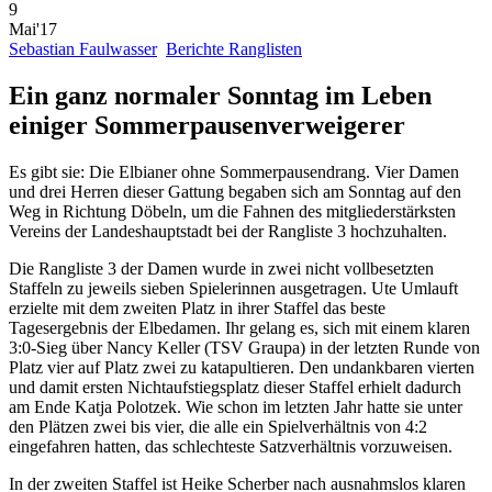
9
Mai'17
Sebastian Faulwasser
Berichte Ranglisten
Ein ganz normaler Sonntag im Leben
einiger Sommerpausenverweigerer
Es gibt sie: Die Elbianer ohne Sommerpausendrang. Vier Damen
und drei Herren dieser Gattung begaben sich am Sonntag auf den
Weg in Richtung Döbeln, um die Fahnen des mitgliederstärksten
Vereins der Landeshauptstadt bei der Rangliste 3 hochzuhalten.
Die Rangliste 3 der Damen wurde in zwei nicht vollbesetzten
Staffeln zu jeweils sieben Spielerinnen ausgetragen. Ute Umlauft
erzielte mit dem zweiten Platz in ihrer Staffel das beste
Tagesergebnis der Elbedamen. Ihr gelang es, sich mit einem klaren
3:0-Sieg über Nancy Keller (TSV Graupa) in der letzten Runde von
Platz vier auf Platz zwei zu katapultieren. Den undankbaren vierten
und damit ersten Nichtaufstiegsplatz dieser Staffel erhielt dadurch
am Ende Katja Polotzek. Wie schon im letzten Jahr hatte sie unter
den Plätzen zwei bis vier, die alle ein Spielverhältnis von 4:2
eingefahren hatten, das schlechteste Satzverhältnis vorzuweisen.
In der zweiten Staffel ist Heike Scherber nach ausnahmslos klaren