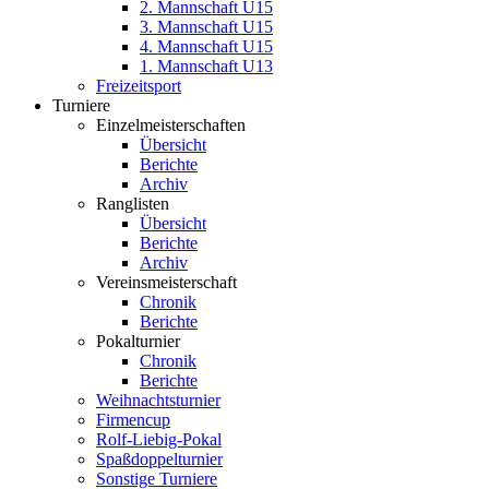
2. Mannschaft U15
3. Mannschaft U15
4. Mannschaft U15
1. Mannschaft U13
Freizeitsport
Turniere
Einzelmeisterschaften
Übersicht
Berichte
Archiv
Ranglisten
Übersicht
Berichte
Archiv
Vereinsmeisterschaft
Chronik
Berichte
Pokalturnier
Chronik
Berichte
Weihnachtsturnier
Firmencup
Rolf-Liebig-Pokal
Spaßdoppelturnier
Sonstige Turniere