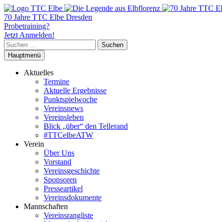
70 Jahre TTC Elbe Dresden
Probetraining?
Jetzt Anmelden!
Suchen
nach:
Hauptmenü
Aktuelles
Termine
Aktuelle Ergebnisse
Punktspielwoche
Vereinsnews
Vereinsleben
Blick „über“ den Tellerand
#TTCelbeATW
Verein
Über Uns
Vorstand
Vereinsgeschichte
Sponsoren
Presseartikel
Vereinsdokumente
Mannschaften
Vereinsrangliste