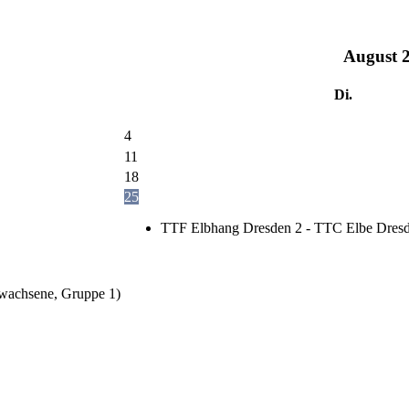
August
Di.
4
11
18
25
TTF Elbhang Dresden 2 - TTC Elbe Dresd
wachsene, Gruppe 1)