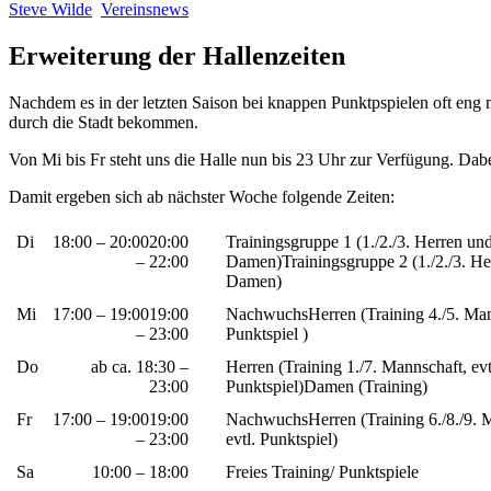
Steve Wilde
Vereinsnews
Erweiterung der Hallenzeiten
Nachdem es in der letzten Saison bei knappen Punktpspielen oft eng 
durch die Stadt bekommen.
Von Mi bis Fr steht uns die Halle nun bis 23 Uhr zur Verfügung. Dabei 
Damit ergeben sich ab nächster Woche folgende Zeiten:
Di
18:00 – 20:0020:00
Trainingsgruppe 1 (1./2./3. Herren un
– 22:00
Damen)Trainingsgruppe 2 (1./2./3. He
Damen)
Mi
17:00 – 19:0019:00
NachwuchsHerren (Training 4./5. Mann
– 23:00
Punktspiel )
Do
ab ca. 18:30 –
Herren (Training 1./7. Mannschaft, evt
23:00
Punktspiel)Damen (Training)
Fr
17:00 – 19:0019:00
NachwuchsHerren (Training 6./8./9. 
– 23:00
evtl. Punktspiel)
Sa
10:00 – 18:00
Freies Training/ Punktspiele