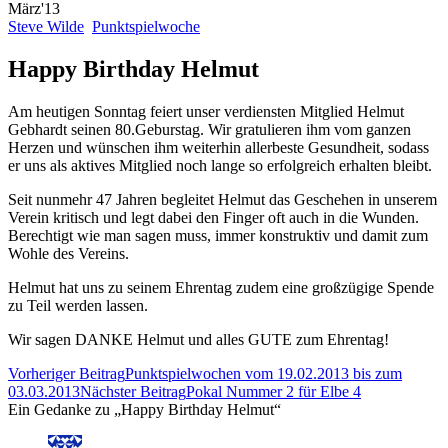
März'13
Steve Wilde
Punktspielwoche
Happy Birthday Helmut
Am heutigen Sonntag feiert unser verdiensten Mitglied Helmut
Gebhardt seinen 80.Geburstag. Wir gratulieren ihm vom ganzen
Herzen und wünschen ihm weiterhin allerbeste Gesundheit, sodass
er uns als aktives Mitglied noch lange so erfolgreich erhalten bleibt.
Seit nunmehr 47 Jahren begleitet Helmut das Geschehen in unserem
Verein kritisch und legt dabei den Finger oft auch in die Wunden.
Berechtigt wie man sagen muss, immer konstruktiv und damit zum
Wohle des Vereins.
Helmut hat uns zu seinem Ehrentag zudem eine großzügige Spende
zu Teil werden lassen.
Wir sagen DANKE Helmut und alles GUTE zum Ehrentag!
Beitrags-
Vorheriger Beitrag
Punktspielwochen vom 19.02.2013 bis zum
Navigation
03.03.2013
Nächster Beitrag
Pokal Nummer 2 für Elbe 4
Ein Gedanke zu „Happy Birthday Helmut“