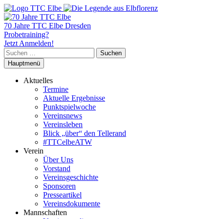
70 Jahre TTC Elbe Dresden
Probetraining?
Jetzt Anmelden!
Suchen
nach:
Hauptmenü
Aktuelles
Termine
Aktuelle Ergebnisse
Punktspielwoche
Vereinsnews
Vereinsleben
Blick „über“ den Tellerand
#TTCelbeATW
Verein
Über Uns
Vorstand
Vereinsgeschichte
Sponsoren
Presseartikel
Vereinsdokumente
Mannschaften