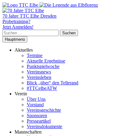
70 Jahre TTC Elbe Dresden
Probetraining?
Jetzt Anmelden!
Suchen
nach:
Hauptmenü
Aktuelles
Termine
Aktuelle Ergebnisse
Punktspielwoche
Vereinsnews
Vereinsleben
Blick „über“ den Tellerand
#TTCelbeATW
Verein
Über Uns
Vorstand
Vereinsgeschichte
Sponsoren
Presseartikel
Vereinsdokumente
Mannschaften