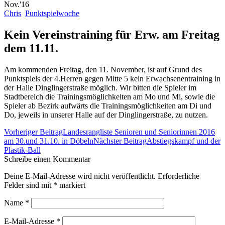
Nov.'16
Chris
Punktspielwoche
Kein Vereinstraining für Erw. am Freitag
dem 11.11.
Am kommenden Freitag, den 11. November, ist auf Grund des
Punktspiels der 4.Herren gegen Mitte 5 kein Erwachsenentraining in
der Halle Dinglingerstraße möglich. Wir bitten die Spieler im
Stadtbereich die Trainingsmöglichkeiten am Mo und Mi, sowie die
Spieler ab Bezirk aufwärts die Trainingsmöglichkeiten am Di und
Do, jeweils in unserer Halle auf der Dinglingerstraße, zu nutzen.
Beitrags-
Vorheriger Beitrag
Landesrangliste Senioren und Seniorinnen 2016
Navigation
am 30.und 31.10. in Döbeln
Nächster Beitrag
Abstiegskampf und der
Plastik-Ball
Schreibe einen Kommentar
Deine E-Mail-Adresse wird nicht veröffentlicht. Erforderliche
Felder sind mit
*
markiert
Name
*
E-Mail-Adresse
*