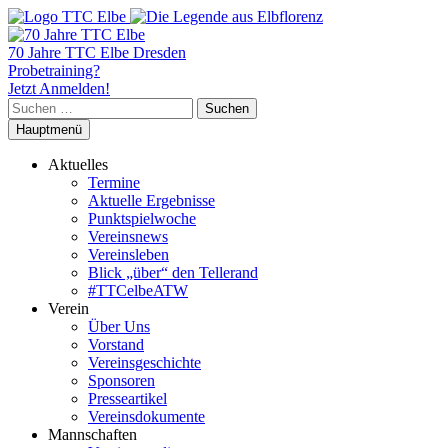
70 Jahre TTC Elbe Dresden
Probetraining?
Jetzt Anmelden!
Suchen
nach:
Hauptmenü
Aktuelles
Termine
Aktuelle Ergebnisse
Punktspielwoche
Vereinsnews
Vereinsleben
Blick „über“ den Tellerand
#TTCelbeATW
Verein
Über Uns
Vorstand
Vereinsgeschichte
Sponsoren
Presseartikel
Vereinsdokumente
Mannschaften