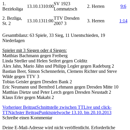
1.
SV 1923
13.10.13
10:00
2. Herren
9:6
Bezirksliga
Lommatzsch
2. Bezliga,
TTV Dresden
13.10.13
11:00
3. Herren
1:14
St. 2
2007 3
Gesamtbilanz: 63 Spiele, 33 Sieg, 11 Unentschieden, 19
Niederlagen
Spieler mit 3 Siegen oder 4 Siegen:
Matthias Bachmann gegen Freiberg
Linda Streller und Helen Seifert gegen Colditz
Alex Jahn, Mario Jähn und Philipp Legler gegen Radeburg 2
Bastian Beer, Simon Schennerlein, Clemens Richter und Steve
Wilde gegen TTV 3
Tobias Geisler gegen Dresden Bank 2
Eric Neumann und Bernfred Lehmann gegen Dresden Mitte 10
Matthias Dietze und Peter Lerch gegen Dresden Neustadt 2
Klaus Erler gegen Makabi 2
Beitrags-
Vorheriger Beitrag
Schnittstelle zwischen TTLive und click-
Navigation
TT
Nächster Beitrag
Punktspielwoche 13.10. bis 20.10.2013
Schreibe einen Kommentar
Deine E-Mail-Adresse wird nicht veröffentlicht. Erforderliche