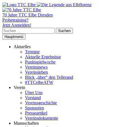
70 Jahre TTC Elbe Dresden
Probetraining?
Jetzt Anmelden!
Suchen
nach:
Hauptmenü
Aktuelles
Termine
Aktuelle Ergebnisse
Punktspielwoche
Vereinsnews
Vereinsleben
Blick „über“ den Tellerand
#TTCelbeATW
Verein
Über Uns
Vorstand
Vereinsgeschichte
Sponsoren
Presseartikel
Vereinsdokumente
Mannschaften