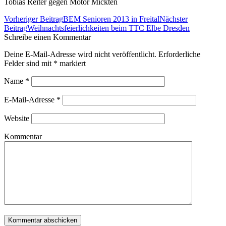
Tobias Reiter gegen Motor Mickten
Beitrags-
Vorheriger Beitrag
BEM Senioren 2013 in Freital
Nächster
Navigation
Beitrag
Weihnachtsfeierlichkeiten beim TTC Elbe Dresden
Schreibe einen Kommentar
Deine E-Mail-Adresse wird nicht veröffentlicht. Erforderliche
Felder sind mit
*
markiert
Name
*
E-Mail-Adresse
*
Website
Kommentar