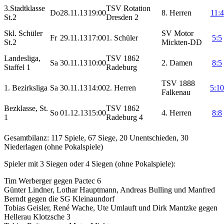
3.Stadtklasse
TSV Rotation
Do
28.11.13
19:00
8. Herren
11:4
St.2
Dresden 2
Skl. Schüler
SV Motor
Fr
29.11.13
17:00
1. Schüler
5:5
St.2
Mickten-DD
Landesliga,
TSV 1862
Sa
30.11.13
10:00
2. Damen
8:5
Staffel 1
Radeburg
TSV 1888
1. Bezirksliga
Sa
30.11.13
14:00
2. Herren
5:10
Falkenau
Bezklasse, St.
TSV 1862
So
01.12.13
15:00
4. Herren
8:8
1
Radeburg 4
Gesamtbilanz: 117 Spiele, 67 Siege, 20 Unentschieden, 30
Niederlagen (ohne Pokalspiele)
Spieler mit 3 Siegen oder 4 Siegen (ohne Pokalspiele):
Tim Werberger gegen Pactec 6
Günter Lindner, Lothar Hauptmann, Andreas Bulling und Manfred
Berndt gegen die SG Kleinaundorf
Tobias Geisler, René Wache, Ute Umlauft und Dirk Mantzke gegen
Hellerau Klotzsche 3