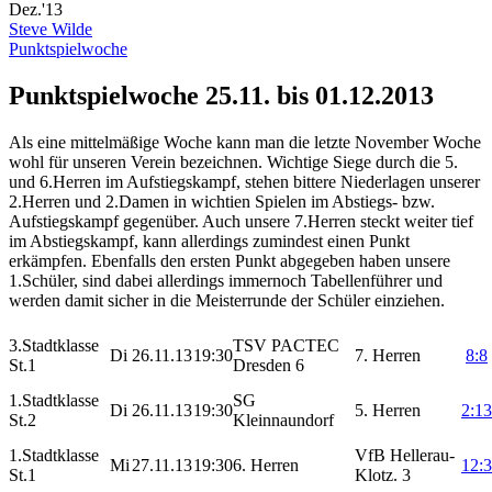
Dez.'13
Steve Wilde
Punktspielwoche
Punktspielwoche 25.11. bis 01.12.2013
Als eine mittelmäßige Woche kann man die letzte November Woche
wohl für unseren Verein bezeichnen. Wichtige Siege durch die 5.
und 6.Herren im Aufstiegskampf, stehen bittere Niederlagen unserer
2.Herren und 2.Damen in wichtien Spielen im Abstiegs- bzw.
Aufstiegskampf gegenüber. Auch unsere 7.Herren steckt weiter tief
im Abstiegskampf, kann allerdings zumindest einen Punkt
erkämpfen. Ebenfalls den ersten Punkt abgegeben haben unsere
1.Schüler, sind dabei allerdings immernoch Tabellenführer und
werden damit sicher in die Meisterrunde der Schüler einziehen.
3.Stadtklasse
TSV PACTEC
Di
26.11.13
19:30
7. Herren
8:8
St.1
Dresden 6
1.Stadtklasse
SG
Di
26.11.13
19:30
5. Herren
2:13
St.2
Kleinnaundorf
1.Stadtklasse
VfB Hellerau-
Mi
27.11.13
19:30
6. Herren
12:3
St.1
Klotz. 3