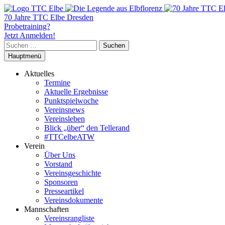
70 Jahre TTC Elbe Dresden
Probetraining?
Jetzt Anmelden!
Suchen
nach:
Hauptmenü
Aktuelles
Termine
Aktuelle Ergebnisse
Punktspielwoche
Vereinsnews
Vereinsleben
Blick „über“ den Tellerand
#TTCelbeATW
Verein
Über Uns
Vorstand
Vereinsgeschichte
Sponsoren
Presseartikel
Vereinsdokumente
Mannschaften
Vereinsrangliste