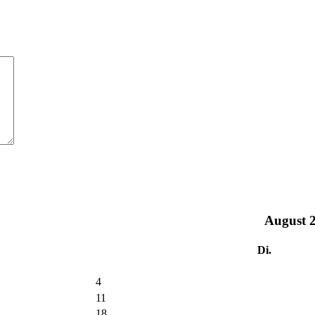
August
Di.
4
11
18