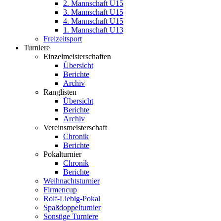
2. Mannschaft U15
3. Mannschaft U15
4. Mannschaft U15
1. Mannschaft U13
Freizeitsport
Turniere
Einzelmeisterschaften
Übersicht
Berichte
Archiv
Ranglisten
Übersicht
Berichte
Archiv
Vereinsmeisterschaft
Chronik
Berichte
Pokalturnier
Chronik
Berichte
Weihnachtsturnier
Firmencup
Rolf-Liebig-Pokal
Spaßdoppelturnier
Sonstige Turniere