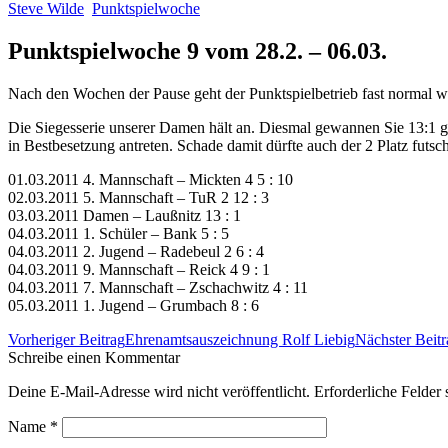
Steve Wilde
Punktspielwoche
Punktspielwoche 9 vom 28.2. – 06.03.
Nach den Wochen der Pause geht der Punktspielbetrieb fast normal we
Die Siegesserie unserer Damen hält an. Diesmal gewannen Sie 13:1 
in Bestbesetzung antreten. Schade damit dürfte auch der 2 Platz futsch
01.03.2011 4. Mannschaft – Mickten 4 5 : 10
02.03.2011 5. Mannschaft – TuR 2 12 : 3
03.03.2011 Damen – Laußnitz 13 : 1
04.03.2011 1. Schüler – Bank 5 : 5
04.03.2011 2. Jugend – Radebeul 2 6 : 4
04.03.2011 9. Mannschaft – Reick 4 9 : 1
04.03.2011 7. Mannschaft – Zschachwitz 4 : 11
05.03.2011 1. Jugend – Grumbach 8 : 6
Beitrags-
Vorheriger Beitrag
Ehrenamtsauszeichnung Rolf Liebig
Nächster Beitr
Navigation
Schreibe einen Kommentar
Deine E-Mail-Adresse wird nicht veröffentlicht. Erforderliche Felder 
Name
*