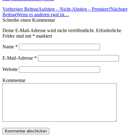
Beitrags-
Vorheriger Beitrag
Aufstieg – Nicht-Abstieg – Premiere!
Nächster
Navigation
Beitrag
Wenn es anderen egal ist…
Schreibe einen Kommentar
Deine E-Mail-Adresse wird nicht veröffentlicht. Erforderliche
Felder sind mit
*
markiert
Name
*
E-Mail-Adresse
*
Website
Kommentar