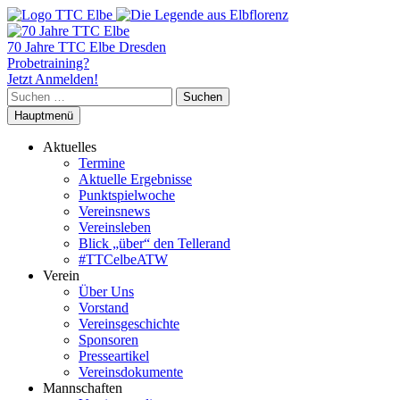
70 Jahre TTC Elbe Dresden
Probetraining?
Jetzt Anmelden!
Suchen
nach:
Hauptmenü
Aktuelles
Termine
Aktuelle Ergebnisse
Punktspielwoche
Vereinsnews
Vereinsleben
Blick „über“ den Tellerand
#TTCelbeATW
Verein
Über Uns
Vorstand
Vereinsgeschichte
Sponsoren
Presseartikel
Vereinsdokumente
Mannschaften