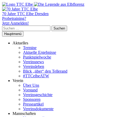
70 Jahre TTC Elbe Dresden
Probetraining?
Jetzt Anmelden!
Suchen
nach:
Hauptmenü
Aktuelles
Termine
Aktuelle Ergebnisse
Punktspielwoche
Vereinsnews
Vereinsleben
Blick „über“ den Tellerand
#TTCelbeATW
Verein
Über Uns
Vorstand
Vereinsgeschichte
Sponsoren
Presseartikel
Vereinsdokumente
Mannschaften