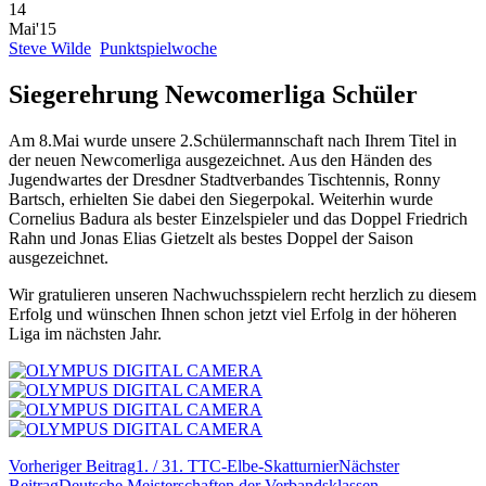
14
Mai'15
Steve Wilde
Punktspielwoche
Siegerehrung Newcomerliga Schüler
Am 8.Mai wurde unsere 2.Schülermannschaft nach Ihrem Titel in
der neuen Newcomerliga ausgezeichnet. Aus den Händen des
Jugendwartes der Dresdner Stadtverbandes Tischtennis, Ronny
Bartsch, erhielten Sie dabei den Siegerpokal. Weiterhin wurde
Cornelius Badura als bester Einzelspieler und das Doppel Friedrich
Rahn und Jonas Elias Gietzelt als bestes Doppel der Saison
ausgezeichnet.
Wir gratulieren unseren Nachwuchsspielern recht herzlich zu diesem
Erfolg und wünschen Ihnen schon jetzt viel Erfolg in der höheren
Liga im nächsten Jahr.
Beitrags-
Vorheriger Beitrag
1. / 31. TTC-Elbe-Skatturnier
Nächster
Navigation
Beitrag
Deutsche Meisterschaften der Verbandsklassen