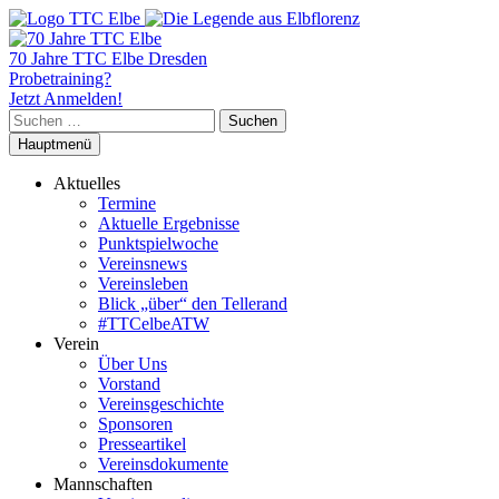
70 Jahre TTC Elbe Dresden
Probetraining?
Jetzt Anmelden!
Suchen
nach:
Hauptmenü
Aktuelles
Termine
Aktuelle Ergebnisse
Punktspielwoche
Vereinsnews
Vereinsleben
Blick „über“ den Tellerand
#TTCelbeATW
Verein
Über Uns
Vorstand
Vereinsgeschichte
Sponsoren
Presseartikel
Vereinsdokumente
Mannschaften