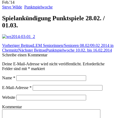
Feb.'14
Steve Wilde
Punktspielwoche
Spielankündigung Punktspiele 28.02. /
01.03.
Beitrags-
Vorheriger Beitrag
LEM Seniorinnen/Senioren 08.02/09.02 2014 in
Navigation
Chemnitz
Nächster Beitrag
Punktspielwoche 10.02. bis 16.02.2014
Schreibe einen Kommentar
Deine E-Mail-Adresse wird nicht veröffentlicht. Erforderliche
Felder sind mit
*
markiert
Name
*
E-Mail-Adresse
*
Website
Kommentar