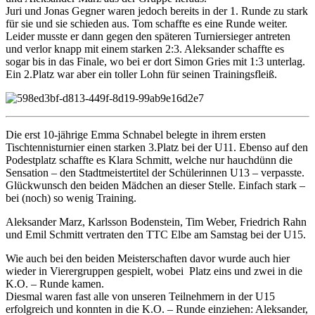
Juri und Jonas Gegner waren jedoch bereits in der 1. Runde zu stark
für sie und sie schieden aus. Tom schaffte es eine Runde weiter.
Leider musste er dann gegen den späteren Turniersieger antreten
und verlor knapp mit einem starken 2:3. Aleksander schaffte es
sogar bis in das Finale, wo bei er dort Simon Gries mit 1:3 unterlag.
Ein 2.Platz war aber ein toller Lohn für seinen Trainingsfleiß.
Die erst 10-jährige Emma Schnabel belegte in ihrem ersten
Tischtennisturnier einen starken 3.Platz bei der U11. Ebenso auf den
Podestplatz schaffte es Klara Schmitt, welche nur hauchdünn die
Sensation – den Stadtmeistertitel der Schülerinnen U13 – verpasste.
Glückwunsch den beiden Mädchen an dieser Stelle. Einfach stark –
bei (noch) so wenig Training.
Aleksander Marz, Karlsson Bodenstein, Tim Weber, Friedrich Rahn
und Emil Schmitt vertraten den TTC Elbe am Samstag bei der U15.
Wie auch bei den beiden Meisterschaften davor wurde auch hier
wieder in Vierergruppen gespielt, wobei Platz eins und zwei in die
K.O. – Runde kamen.
Diesmal waren fast alle von unseren Teilnehmern in der U15
erfolgreich und konnten in die K.O. – Runde einziehen: Aleksander,