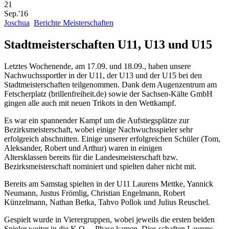
21
Sep.'16
Joschua
Berichte Meisterschaften
Stadtmeisterschaften U11, U13 und U15
Letztes Wochenende, am 17.09. und 18.09., haben unsere
Nachwuchssportler in der U11, der U13 und der U15 bei den
Stadtmeisterschaften teilgenommen. Dank dem Augenzentrum am
Fetscherplatz (brillenfreiheit.de) sowie der Sachsen-Kälte GmbH
gingen alle auch mit neuen Trikots in den Wettkampf.
Es war ein spannender Kampf um die Aufstiegsplätze zur
Bezirksmeisterschaft, wobei einige Nachwuchsspieler sehr
erfolgreich abschnitten. Einige unserer erfolgreichen Schüler (Tom,
Aleksander, Robert und Arthur) waren in einigen
Altersklassen bereits für die Landesmeisterschaft bzw.
Bezirksmeisterschaft nominiert und spielten daher nicht mit.
Bereits am Samstag spielten in der U11 Laurens Mettke, Yannick
Neumann, Justus Frömlig, Christian Engelmann, Robert
Künzelmann, Nathan Betka, Tahvo Pollok und Julius Reuschel.
Gespielt wurde in Vierergruppen, wobei jeweils die ersten beiden
Spieler weiter in die K.O. – Phase kamen. Dies schaften Laurens