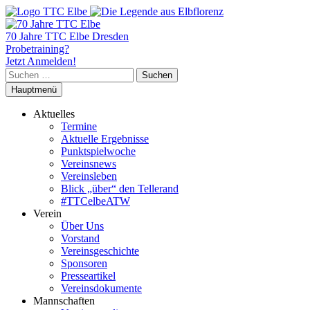
70 Jahre TTC Elbe Dresden
Probetraining?
Jetzt Anmelden!
Suchen
nach:
Hauptmenü
Aktuelles
Termine
Aktuelle Ergebnisse
Punktspielwoche
Vereinsnews
Vereinsleben
Blick „über“ den Tellerand
#TTCelbeATW
Verein
Über Uns
Vorstand
Vereinsgeschichte
Sponsoren
Presseartikel
Vereinsdokumente
Mannschaften