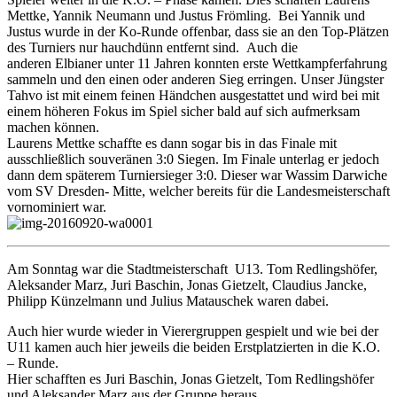
Mettke, Yannik Neumann und Justus Frömling. Bei Yannik und
Justus wurde in der Ko-Runde offenbar, dass sie an den Top-Plätzen
des Turniers nur hauchdünn entfernt sind. Auch die
anderen Elbianer unter 11 Jahren konnten erste Wettkampferfahrung
sammeln und den einen oder anderen Sieg erringen. Unser Jüngster
Tahvo ist mit einem feinen Händchen ausgestattet und wird bei mit
einem höheren Fokus im Spiel sicher bald auf sich aufmerksam
machen können.
Laurens Mettke schaffte es dann sogar bis in das Finale mit
ausschließlich souveränen 3:0 Siegen. Im Finale unterlag er jedoch
dann dem späterem Turniersieger 3:0. Dieser war Wassim Darwiche
vom SV Dresden- Mitte, welcher bereits für die Landesmeisterschaft
vornominiert war.
Am Sonntag war die Stadtmeisterschaft U13. Tom Redlingshöfer,
Aleksander Marz, Juri Baschin, Jonas Gietzelt, Claudius Jancke,
Philipp Künzelmann und Julius Matauschek waren dabei.
Auch hier wurde wieder in Vierergruppen gespielt und wie bei der
U11 kamen auch hier jeweils die beiden Erstplatzierten in die K.O.
– Runde.
Hier schafften es Juri Baschin, Jonas Gietzelt, Tom Redlingshöfer
und Aleksander Marz aus der Gruppe heraus.