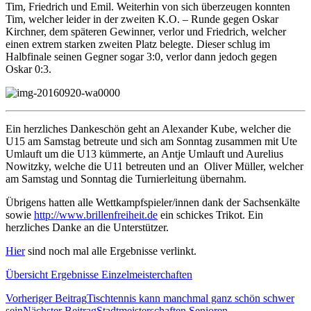
Tim, Friedrich und Emil. Weiterhin von sich überzeugen konnten
Tim, welcher leider in der zweiten K.O. – Runde gegen Oskar
Kirchner, dem späteren Gewinner, verlor und Friedrich, welcher
einen extrem starken zweiten Platz belegte. Dieser schlug im
Halbfinale seinen Gegner sogar 3:0, verlor dann jedoch gegen
Oskar 0:3.
Ein herzliches Dankeschön geht an Alexander Kube, welcher die
U15 am Samstag betreute und sich am Sonntag zusammen mit Ute
Umlauft um die U13 kümmerte, an Antje Umlauft und Aurelius
Nowitzky, welche die U11 betreuten und an Oliver Müller, welcher
am Samstag und Sonntag die Turnierleitung übernahm.
Übrigens hatten alle Wettkampfspieler/innen dank der Sachsenkälte
sowie
http://www.brillenfreiheit.de
ein schickes Trikot. Ein
herzliches Danke an die Unterstützer.
Hier
sind noch mal alle Ergebnisse verlinkt.
Übersicht Ergebnisse Einzelmeisterchaften
Beitrags-
Vorheriger Beitrag
Tischtennis kann manchmal ganz schön schwer
Navigation
sein
Nächster Beitrag
Stadtmeisterschaften Senioren