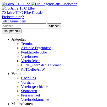
70 Jahre TTC Elbe Dresden
Probetraining?
Jetzt Anmelden!
Suchen
nach:
Hauptmenü
Aktuelles
Termine
Aktuelle Ergebnisse
Punktspielwoche
Vereinsnews
Vereinsleben
Blick „über“ den Tellerand
#TTCelbeATW
Verein
Über Uns
Vorstand
Vereinsgeschichte
Sponsoren
Presseartikel
Vereinsdokumente
Mannschaften