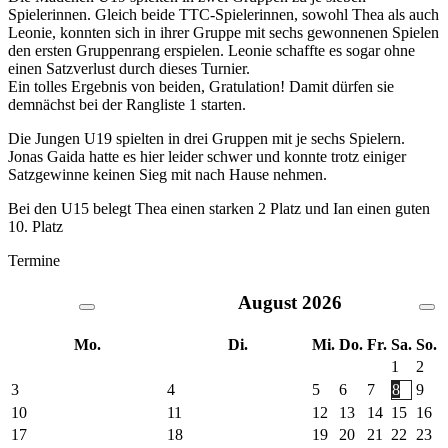
Spielerinnen. Gleich beide TTC-Spielerinnen, sowohl Thea als auch
Leonie, konnten sich in ihrer Gruppe mit sechs gewonnenen Spielen
den ersten Gruppenrang erspielen. Leonie schaffte es sogar ohne
einen Satzverlust durch dieses Turnier.
Ein tolles Ergebnis von beiden, Gratulation! Damit dürfen sie
demnächst bei der Rangliste 1 starten.
Die Jungen U19 spielten in drei Gruppen mit je sechs Spielern.
Jonas Gaida hatte es hier leider schwer und konnte trotz einiger
Satzgewinne keinen Sieg mit nach Hause nehmen.
Bei den U15 belegt Thea einen starken 2 Platz und Ian einen guten
10. Platz
Termine
August
2026
Mo.
Di.
Mi.
Do.
Fr.
Sa.
So.
1
2
3
4
5
6
7
8
9
10
11
12
13
14
15
16
17
18
19
20
21
22
23