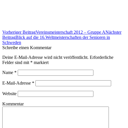
Beitrags-
Vorheriger Beitrag
Vereinsmeisterschaft 2012 – Gruppe A
Nächster
Navigation
Beitrag
Blick auf die 16.Weltmeisterschaften der Senioren in
Schweden
Schreibe einen Kommentar
Deine E-Mail-Adresse wird nicht veröffentlicht. Erforderliche
Felder sind mit
*
markiert
Name
*
E-Mail-Adresse
*
Website
Kommentar