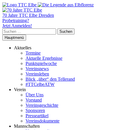
70 Jahre TTC Elbe Dresden
Probetraining?
Jetzt Anmelden!
Suchen
nach:
Hauptmenü
Aktuelles
Termine
Aktuelle Ergebnisse
Punktspielwoche
Vereinsnews
Vereinsleben
Blick „über“ den Tellerand
#TTCelbeATW
Verein
Über Uns
Vorstand
Vereinsgeschichte
Sponsoren
Presseartikel
Vereinsdokumente
Mannschaften