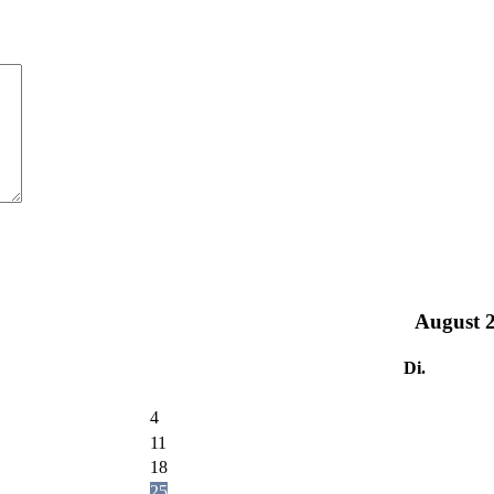
August
Di.
4
11
18
25