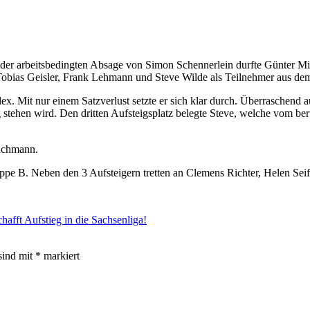
h der arbeitsbedingten Absage von Simon Schennerlein durfte Günter M
obias Geisler, Frank Lehmann und Steve Wilde als Teilnehmer aus dem
. Mit nur einem Satzverlust setzte er sich klar durch. Überraschend a
ng stehen wird. Den dritten Aufsteigsplatz belegte Steve, welche vom
achmann.
ppe B. Neben den 3 Aufsteigern tretten an Clemens Richter, Helen Seif
afft Aufstieg in die Sachsenliga!
sind mit
*
markiert