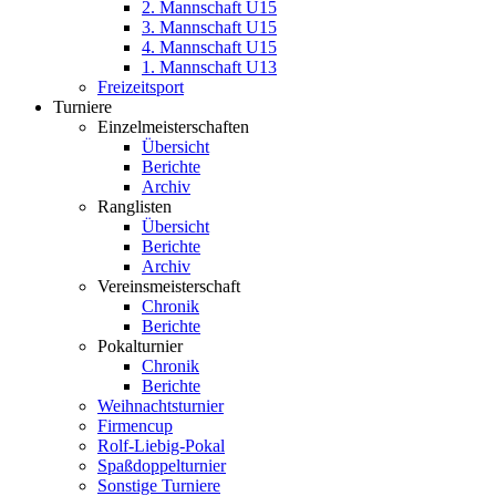
2. Mannschaft U15
3. Mannschaft U15
4. Mannschaft U15
1. Mannschaft U13
Freizeitsport
Turniere
Einzelmeisterschaften
Übersicht
Berichte
Archiv
Ranglisten
Übersicht
Berichte
Archiv
Vereinsmeisterschaft
Chronik
Berichte
Pokalturnier
Chronik
Berichte
Weihnachtsturnier
Firmencup
Rolf-Liebig-Pokal
Spaßdoppelturnier
Sonstige Turniere