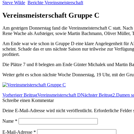
Steve Wilde
Berichte Vereinsmeisterschaft
Vereinsmeisterschaft Gruppe C
Am gestrigen Donnerstag fand die Vereinsmeisterschaft C statt. Nac
Rene Wache als Aufsteiger, sowie Martin Bachmann, Oliver Müller, T
Am Ende war wie schon in Gruppe D eine klare Angelegenheit für Alex
scheint. Schade das er uns nächste Saison nur teilweise zur Verfügu
profitiert.
Die Plätze 7 und 8 belegten am Ende Günter Michalek und Martin B
Weiter geht es schon nächste Woche Donnerstag, 19 Uhr, mit der Gru
Beitrags-
Vorheriger Beitrag
Vereinsmeisterschaft D
Nächster Beitrag
2.Damen sch
Navigation
Schreibe einen Kommentar
Deine E-Mail-Adresse wird nicht veröffentlicht. Erforderliche Felder 
Name
*
E-Mail-Adresse
*