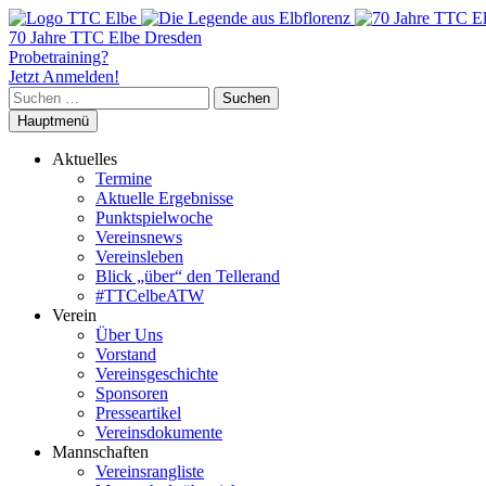
70 Jahre TTC Elbe Dresden
Probetraining?
Jetzt Anmelden!
Suchen
nach:
Hauptmenü
Aktuelles
Termine
Aktuelle Ergebnisse
Punktspielwoche
Vereinsnews
Vereinsleben
Blick „über“ den Tellerand
#TTCelbeATW
Verein
Über Uns
Vorstand
Vereinsgeschichte
Sponsoren
Presseartikel
Vereinsdokumente
Mannschaften
Vereinsrangliste