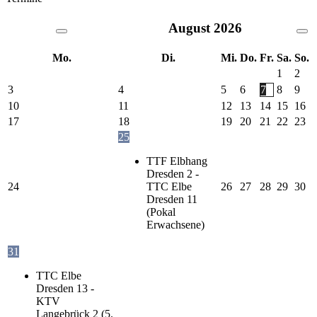
August
2026
Mo.
Di.
Mi.
Do.
Fr.
Sa.
So.
1
2
3
4
5
6
7
8
9
10
11
12
13
14
15
16
17
18
19
20
21
22
23
25
TTF Elbhang
Dresden 2 -
24
TTC Elbe
26
27
28
29
30
Dresden 11
(Pokal
Erwachsene)
31
TTC Elbe
Dresden 13 -
KTV
Langebrück 2 (5.