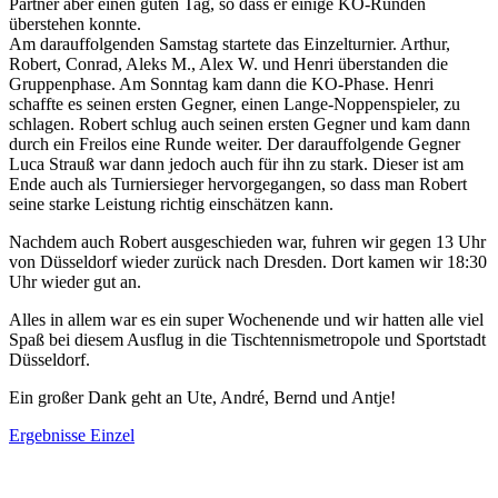
Partner aber einen guten Tag, so dass er einige KO-Runden
überstehen konnte.
Am darauffolgenden Samstag startete das Einzelturnier. Arthur,
Robert, Conrad, Aleks M., Alex W. und Henri überstanden die
Gruppenphase. Am Sonntag kam dann die KO-Phase. Henri
schaffte es seinen ersten Gegner, einen Lange-Noppenspieler, zu
schlagen. Robert schlug auch seinen ersten Gegner und kam dann
durch ein Freilos eine Runde weiter. Der darauffolgende Gegner
Luca Strauß war dann jedoch auch für ihn zu stark. Dieser ist am
Ende auch als Turniersieger hervorgegangen, so dass man Robert
seine starke Leistung richtig einschätzen kann.
Nachdem auch Robert ausgeschieden war, fuhren wir gegen 13 Uhr
von Düsseldorf wieder zurück nach Dresden. Dort kamen wir 18:30
Uhr wieder gut an.
Alles in allem war es ein super Wochenende und wir hatten alle viel
Spaß bei diesem Ausflug in die Tischtennismetropole und Sportstadt
Düsseldorf.
Ein großer Dank geht an Ute, André, Bernd und Antje!
Ergebnisse Einzel