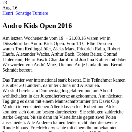
23
Aug.'16
Henri
Sonstige Turniere
Andro Kids Open 2016
Am letzten Wochenende vom 19. – 21.08.16 waren wir in
Düsseldorf bei Andro Kids Open. Vom TTC Elbe Dresden
waren Tom Redlingshöfer, Aleks Marz, Friedrich Rahn, Robert
Haufe, Alexander Wachs, Arthur Bach, Tobias Reiter, Conrad
Thilemann, Henri Bisch-Chandaroff und Joschua Köhler mit dabei.
Wir wurden von André Marz, Ute und Antje Umlauft und Bernd
Schmidt betreut.
Das Turnier war international stark besetzt. Die Teilnehmer kamen
aus über 20 Ländern, darunter China und Australien.
Wir sind bereits am Donnerstag losgefahren und am Abend
wohlbehalten in der Jugendherberge angekommen. Am nächsten
Tag ging es dann mit einem Mannschaftsturnier (im Davis Cup-
Modus) in verschiedenen Altersklassen los. Robert und Aleks
konnten sich dort am besten durchsetzen. Sie schlugen zahlreiche
starke Gegner, bis sie dann im Viertelfinale gegen zwei Polen
ausschieden. Alle Anderen kamen leider nicht über die zweite
Runde hinaus. Friedrich erwischte mit einem ihn unbekannten