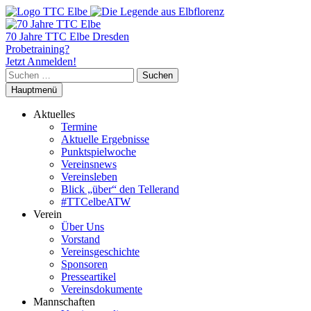
70 Jahre TTC Elbe Dresden
Probetraining?
Jetzt Anmelden!
Suchen
nach:
Hauptmenü
Aktuelles
Termine
Aktuelle Ergebnisse
Punktspielwoche
Vereinsnews
Vereinsleben
Blick „über“ den Tellerand
#TTCelbeATW
Verein
Über Uns
Vorstand
Vereinsgeschichte
Sponsoren
Presseartikel
Vereinsdokumente
Mannschaften