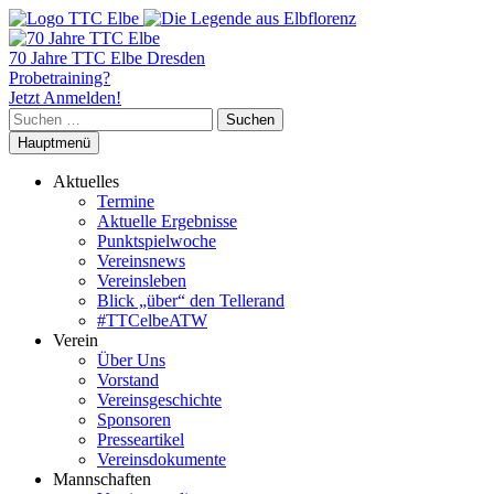
70 Jahre TTC Elbe Dresden
Probetraining?
Jetzt Anmelden!
Suchen
nach:
Hauptmenü
Aktuelles
Termine
Aktuelle Ergebnisse
Punktspielwoche
Vereinsnews
Vereinsleben
Blick „über“ den Tellerand
#TTCelbeATW
Verein
Über Uns
Vorstand
Vereinsgeschichte
Sponsoren
Presseartikel
Vereinsdokumente
Mannschaften