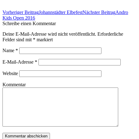
Beitrags-
Vorheriger Beitrag
Johannstädter Elbefest
Nächster Beitrag
Andro
Navigation
Kids Open 2016
Schreibe einen Kommentar
Deine E-Mail-Adresse wird nicht veröffentlicht. Erforderliche
Felder sind mit
*
markiert
Name
*
E-Mail-Adresse
*
Website
Kommentar