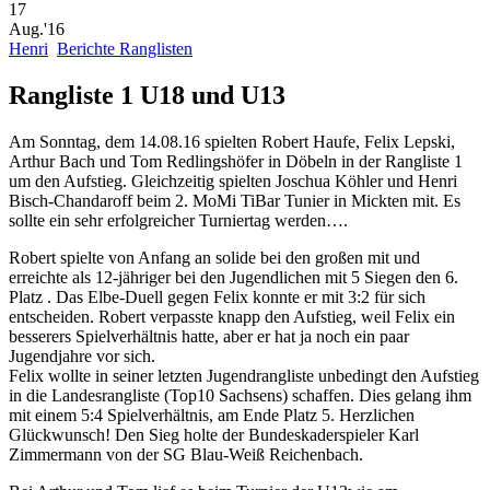
17
Aug.'16
Henri
Berichte Ranglisten
Rangliste 1 U18 und U13
Am Sonntag, dem 14.08.16 spielten Robert Haufe, Felix Lepski,
Arthur Bach und Tom Redlingshöfer in Döbeln in der Rangliste 1
um den Aufstieg. Gleichzeitig spielten Joschua Köhler und Henri
Bisch-Chandaroff beim 2. MoMi TiBar Tunier in Mickten mit. Es
sollte ein sehr erfolgreicher Turniertag werden….
Robert spielte von Anfang an solide bei den großen mit und
erreichte als 12-jähriger bei den Jugendlichen mit 5 Siegen den 6.
Platz . Das Elbe-Duell gegen Felix konnte er mit 3:2 für sich
entscheiden. Robert verpasste knapp den Aufstieg, weil Felix ein
besserers Spielverhältnis hatte, aber er hat ja noch ein paar
Jugendjahre vor sich.
Felix wollte in seiner letzten Jugendrangliste unbedingt den Aufstieg
in die Landesrangliste (Top10 Sachsens) schaffen. Dies gelang ihm
mit einem 5:4 Spielverhältnis, am Ende Platz 5. Herzlichen
Glückwunsch! Den Sieg holte der Bundeskaderspieler Karl
Zimmermann von der SG Blau-Weiß Reichenbach.