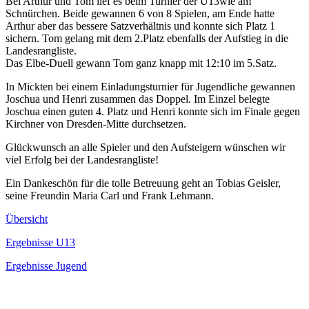
Bei Arthur und Tom lief es beim Turnier der U13wie am
Schnürchen. Beide gewannen 6 von 8 Spielen, am Ende hatte
Arthur aber das bessere Satzverhältnis und konnte sich Platz 1
sichern. Tom gelang mit dem 2.Platz ebenfalls der Aufstieg in die
Landesrangliste.
Das Elbe-Duell gewann Tom ganz knapp mit 12:10 im 5.Satz.
In Mickten bei einem Einladungsturnier für Jugendliche gewannen
Joschua und Henri zusammen das Doppel. Im Einzel belegte
Joschua einen guten 4. Platz und Henri konnte sich im Finale gegen
Kirchner von Dresden-Mitte durchsetzen.
Glückwunsch an alle Spieler und den Aufsteigern wünschen wir
viel Erfolg bei der Landesrangliste!
Ein Dankeschön für die tolle Betreuung geht an Tobias Geisler,
seine Freundin Maria Carl und Frank Lehmann.
Übersicht
Ergebnisse U13
Ergebnisse Jugend