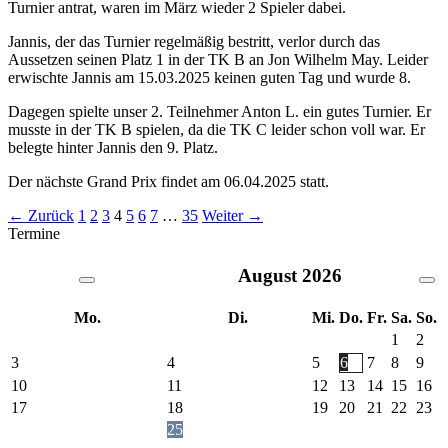
Turnier antrat, waren im März wieder 2 Spieler dabei.
Jannis, der das Turnier regelmäßig bestritt, verlor durch das
Aussetzen seinen Platz 1 in der TK B an Jon Wilhelm May. Leider
erwischte Jannis am 15.03.2025 keinen guten Tag und wurde 8.
Dagegen spielte unser 2. Teilnehmer Anton L. ein gutes Turnier. Er
musste in der TK B spielen, da die TK C leider schon voll war. Er
belegte hinter Jannis den 9. Platz.
Der nächste Grand Prix findet am 06.04.2025 statt.
← Zurück
1
2
3
4
5
6
7
…
35
Weiter →
Termine
August
2026
Mo.
Di.
Mi.
Do.
Fr.
Sa.
So.
1
2
3
4
5
6
7
8
9
10
11
12
13
14
15
16
17
18
19
20
21
22
23
25