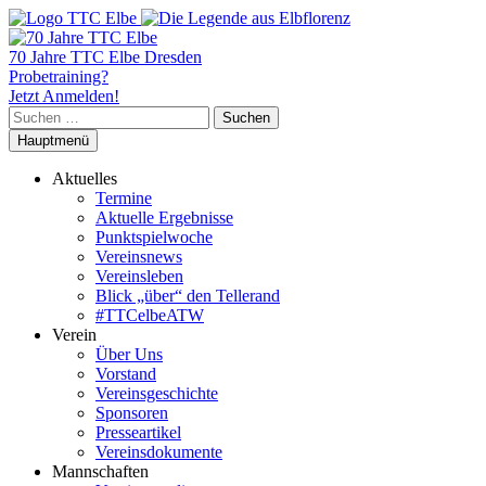
70 Jahre TTC Elbe Dresden
Probetraining?
Jetzt Anmelden!
Suchen
nach:
Hauptmenü
Aktuelles
Termine
Aktuelle Ergebnisse
Punktspielwoche
Vereinsnews
Vereinsleben
Blick „über“ den Tellerand
#TTCelbeATW
Verein
Über Uns
Vorstand
Vereinsgeschichte
Sponsoren
Presseartikel
Vereinsdokumente
Mannschaften