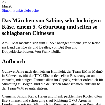
23
Mai'26
Simon
Punktspielwoche
Das Märchen von Sabine, sehr löchrigem
Käse, einem 5. Geburtstag und selten so
schlagbaren Chinesen
Am 6. Mai machten sich fünf Elbe-Anhänger auf eine große Reise
ins Land der Royals und Beatles, von Big Ben und
Doppeldeckerbussen. Von Frank Dulik.
Aufbruch
Gut zwei Jahre nach dem letzten Highlight, der Team-EM in Malmö
in Schweden, tritt der TTC Elbe in der selben Besetzung an und
versucht, mit einigen Fanutensilien im Gepäck, wieder ordentlich für
Stimmung zu sorgen und die deutschen Mannschaften lautstark bei
der Team-WM zu unterstützen.
Clemens, Simon, Katja, Helen und Frank packten ihre Koffer, ölten
ihre Stimmen und schon ging’s auf Richtung OVO-Arena in
London, wo wir von Mittwoch bis Sonntag so einiges an Spektakel