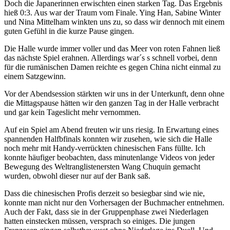
Doch die Japanerinnen erwischten einen starken Tag. Das Ergebnis
hieß 0:3. Aus war der Traum vom Finale. Ying Han, Sabine Winter
und Nina Mittelham winkten uns zu, so dass wir dennoch mit einem
guten Gefühl in die kurze Pause gingen.
Die Halle wurde immer voller und das Meer von roten Fahnen ließ
das nächste Spiel erahnen. Allerdings war´s s schnell vorbei, denn
für die rumänischen Damen reichte es gegen China nicht einmal zu
einem Satzgewinn.
Vor der Abendsession stärkten wir uns in der Unterkunft, denn ohne
die Mittagspause hätten wir den ganzen Tag in der Halle verbracht
und gar kein Tageslicht mehr vernommen.
Auf ein Spiel am Abend freuten wir uns riesig. In Erwartung eines
spannenden Halfbfinals konnten wir zusehen, wie sich die Halle
noch mehr mit Handy-verrückten chinesischen Fans füllte. Ich
konnte häufiger beobachten, dass minutenlange Videos von jeder
Bewegung des Weltranglistenersten Wang Chuquin gemacht
wurden, obwohl dieser nur auf der Bank saß.
Dass die chinesischen Profis derzeit so besiegbar sind wie nie,
konnte man nicht nur den Vorhersagen der Buchmacher entnehmen.
Auch der Fakt, dass sie in der Gruppenphase zwei Niederlagen
hatten einstecken müssen, versprach so einiges. Die jungen