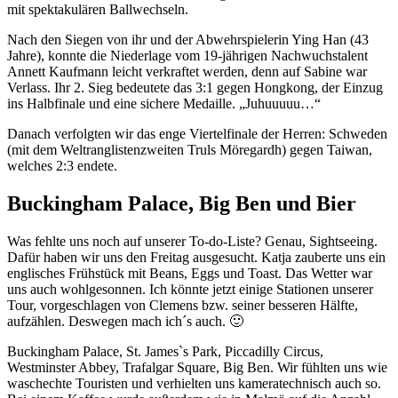
mit spektakulären Ballwechseln.
Nach den Siegen von ihr und der Abwehrspielerin Ying Han (43
Jahre), konnte die Niederlage vom 19-jährigen Nachwuchstalent
Annett Kaufmann leicht verkraftet werden, denn auf Sabine war
Verlass. Ihr 2. Sieg bedeutete das 3:1 gegen Hongkong, der Einzug
ins Halbfinale und eine sichere Medaille. „Juhuuuuu…“
Danach verfolgten wir das enge Viertelfinale der Herren: Schweden
(mit dem Weltranglistenzweiten Truls Möregardh) gegen Taiwan,
welches 2:3 endete.
Buckingham Palace, Big Ben und Bier
Was fehlte uns noch auf unserer To-do-Liste? Genau, Sightseeing.
Dafür haben wir uns den Freitag ausgesucht. Katja zauberte uns ein
englisches Frühstück mit Beans, Eggs und Toast. Das Wetter war
uns auch wohlgesonnen. Ich könnte jetzt einige Stationen unserer
Tour, vorgeschlagen von Clemens bzw. seiner besseren Hälfte,
aufzählen. Deswegen mach ich´s auch. 🙂
Buckingham Palace, St. James`s Park, Piccadilly Circus,
Westminster Abbey, Trafalgar Square, Big Ben. Wir fühlten uns wie
waschechte Touristen und verhielten uns kameratechnisch auch so.