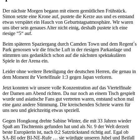
Der nächste Morgen begann mit einem gemütlichen Frühstück.
Simon setzte eine Krone auf, pustete die Kerze aus und es entstand
etwas verspätet ein Hauch von Geburtstagsatmosphäre. Wir waren
uns über sein genaues Alter nicht einig, deshalb pustete ich eine
riesige “5“ auf.
Beim späteren Spaziergang durch Camden Town und dem Regent´s
Park genossen wir die frische Luft in der riesigen Parkanlage und
stimmten uns gedanklich schon auf die nächsten spektakulären
Spiele in der Arena ein.
Leider ohne weitere Beteiligung der deutschen Herren, die genau in
dem Moment ihr Viertelfinale 1:3 gegen Japan verloren.
Jetzt konnten wir unsere volle Konzentration auf das Viertelfinale
der Damen am Abend richten. Da nur noch an einem Tisch gespielt
wurde und asiatische Fans gut vertreten waren, entstand schon mal
eine ganz andere Stimmung. Die kreischenden Schreie waren für
uns neu und gleichzeitig etwas speziell.
Gegen Hongkong drehte Sabine Winter, die mit 33 Jahren wieder
Spaß am Tischtennis gefunden hat und als Nr. 9 der Welt derzeit
beste Europäerin ist, nach 0:2 Satzrückstand richtig auf. Egal ob
SA-BI oder BI-NE-Rufe … sie würdigte unseren Jubel und Beifall