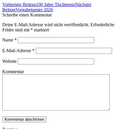
Beitrags-
Vorheriger Beitrag
100 Jahre Tischtennis
Nächster
Navigation
Beitrag
Vorgabeturnier 2026
Schreibe einen Kommentar
Deine E-Mail-Adresse wird nicht veröffentlicht. Erforderliche
Felder sind mit
*
markiert
Name
*
E-Mail-Adresse
*
Website
Kommentar