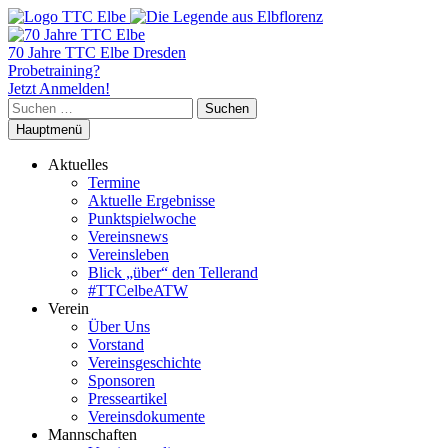
70 Jahre TTC Elbe Dresden
Probetraining?
Jetzt Anmelden!
Suchen
nach:
Hauptmenü
Aktuelles
Termine
Aktuelle Ergebnisse
Punktspielwoche
Vereinsnews
Vereinsleben
Blick „über“ den Tellerand
#TTCelbeATW
Verein
Über Uns
Vorstand
Vereinsgeschichte
Sponsoren
Presseartikel
Vereinsdokumente
Mannschaften