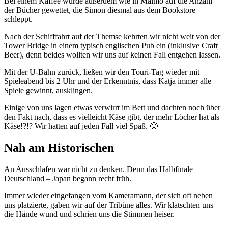
Bei einem Kaffee wurde außerdem wie in Malmö auf die Anzahl
der Bücher gewettet, die Simon diesmal aus dem Bookstore
schleppt.
Nach der Schifffahrt auf der Themse kehrten wir nicht weit von der
Tower Bridge in einem typisch englischen Pub ein (inklusive Craft
Beer), denn beides wollten wir uns auf keinen Fall entgehen lassen.
Mit der U-Bahn zurück, ließen wir den Touri-Tag wieder mit
Spieleabend bis 2 Uhr und der Erkenntnis, dass Katja immer alle
Spiele gewinnt, ausklingen.
Einige von uns lagen etwas verwirrt im Bett und dachten noch über
den Fakt nach, dass es vielleicht Käse gibt, der mehr Löcher hat als
Käse!?!? Wir hatten auf jeden Fall viel Spaß. 🙂
Nah am Historischen
An Ausschlafen war nicht zu denken. Denn das Halbfinale
Deutschland – Japan begann recht früh.
Immer wieder eingefangen vom Kameramann, der sich oft neben
uns platzierte, gaben wir auf der Tribüne alles. Wir klatschten uns
die Hände wund und schrien uns die Stimmen heiser.