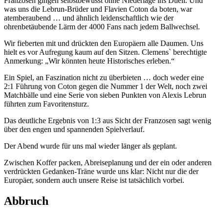
Franzosen gingen selbstbewusst ohne Niederlage ins Duell. Und
was uns die Lebrun-Brüder und Flavien Coton da boten, war
atemberaubend … und ähnlich leidenschaftlich wie der
ohrenbetäubende Lärm der 4000 Fans nach jedem Ballwechsel.
Wir fieberten mit und drückten den Europäern alle Daumen. Uns
hielt es vor Aufregung kaum auf den Sitzen. Clemens` berechtigte
Anmerkung: „Wir könnten heute Historisches erleben.“
Ein Spiel, an Faszination nicht zu überbieten … doch weder eine
2:1 Führung von Coton gegen die Nummer 1 der Welt, noch zwei
Matchbälle und eine Serie von sieben Punkten von Alexis Lebrun
führten zum Favoritensturz.
Das deutliche Ergebnis von 1:3 aus Sicht der Franzosen sagt wenig
über den engen und spannenden Spielverlauf.
Der Abend wurde für uns mal wieder länger als geplant.
Zwischen Koffer packen, Abreiseplanung und der ein oder anderen
verdrückten Gedanken-Träne wurde uns klar: Nicht nur die der
Europäer, sondern auch unsere Reise ist tatsächlich vorbei.
Abbruch