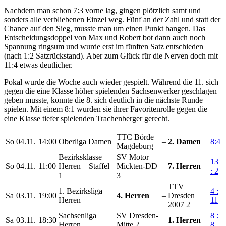
Nachdem man schon 7:3 vorne lag, gingen plötzlich samt und
sonders alle verbliebenen Einzel weg. Fünf an der Zahl und statt der
Chance auf den Sieg, musste man um einen Punkt bangen. Das
Entscheidungsdoppel von Max und Robert bot dann auch noch
Spannung ringsum und wurde erst im fünften Satz entschieden
(nach 1:2 Satzrückstand). Aber zum Glück für die Nerven doch mit
11:4 etwas deutlicher.
Pokal wurde die Woche auch wieder gespielt. Während die 11. sich
gegen die eine Klasse höher spielenden Sachsenwerker geschlagen
geben musste, konnte die 8. sich deutlich in die nächste Runde
spielen. Mit einem 8:1 wurden sie ihrer Favoritenrolle gegen die
eine Klasse tiefer spielenden Trachenberger gerecht.
TTC Börde
So
04.11.
14:00
Oberliga Damen
–
2. Damen
8:4
Magdeburg
Bezirksklasse –
SV Motor
13
So
04.11.
11:00
Herren – Staffel
Mickten-DD
–
7. Herren
: 2
1
3
TTV
1. Bezirksliga –
4 :
Sa
03.11.
19:00
4. Herren
–
Dresden
Herren
11
2007 2
Sachsenliga
SV Dresden-
8 :
Sa
03.11.
18:30
–
1. Herren
Herren
Mitte 2
8