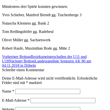
Mindestens drei Spiele konnten gewinnen:
Yves Schieber, Manfred Berndt gg. Trachenberge 3
Natascha Klemens gg. Bank 2
Tom Redlingshöfer gg. Radebeul
Oliver Müller gg. Sachsenwerk
Robert Haufe, Maximilian Bode gg. Mitte 2
Beitrags-
Vorheriger Beitrag
Bezirksmeisterschaften der U11 und
Navigation
U18
Nächster Beitrag
Landesrangliste Senioren AK 80 am
04.11.2018 in Döbeln
Schreibe einen Kommentar
Deine E-Mail-Adresse wird nicht veröffentlicht. Erforderliche
Felder sind mit
*
markiert
Name
*
E-Mail-Adresse
*
Website