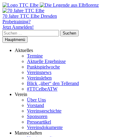
70 Jahre TTC Elbe Dresden
Probetraining?
Jetzt Anmelden!
Suchen
nach:
Hauptmenü
Aktuelles
Termine
Aktuelle Ergebnisse
Punktspielwoche
Vereinsnews
Vereinsleben
Blick „über“ den Tellerand
#TTCelbeATW
Verein
Über Uns
Vorstand
Vereinsgeschichte
Sponsoren
Presseartikel
Vereinsdokumente
Mannschaften