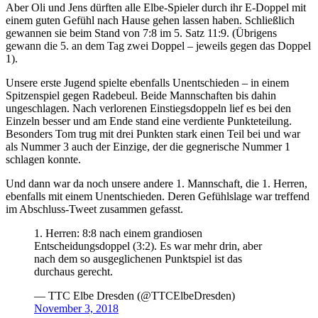
Aber Oli und Jens dürften alle Elbe-Spieler durch ihr E-Doppel mit
einem guten Gefühl nach Hause gehen lassen haben. Schließlich
gewannen sie beim Stand von 7:8 im 5. Satz 11:9. (Übrigens
gewann die 5. an dem Tag zwei Doppel – jeweils gegen das Doppel
1).
Unsere erste Jugend spielte ebenfalls Unentschieden – in einem
Spitzenspiel gegen Radebeul. Beide Mannschaften bis dahin
ungeschlagen. Nach verlorenen Einstiegsdoppeln lief es bei den
Einzeln besser und am Ende stand eine verdiente Punkteteilung.
Besonders Tom trug mit drei Punkten stark einen Teil bei und war
als Nummer 3 auch der Einzige, der die gegnerische Nummer 1
schlagen konnte.
Und dann war da noch unsere andere 1. Mannschaft, die 1. Herren,
ebenfalls mit einem Unentschieden. Deren Gefühlslage war treffend
im Abschluss-Tweet zusammen gefasst.
1. Herren: 8:8 nach einem grandiosen
Entscheidungsdoppel (3:2). Es war mehr drin, aber
nach dem so ausgeglichenen Punktspiel ist das
durchaus gerecht.
— TTC Elbe Dresden (@TTCElbeDresden)
November 3, 2018