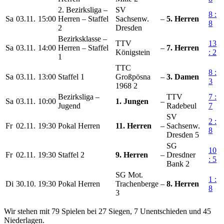
2. Bezirksliga –
SV
8 :
Sa
03.11.
15:00
Herren – Staffel
Sachsenw.
–
5. Herren
8
2
Dresden
Bezirksklasse –
TTV
13
Sa
03.11.
14:00
Herren – Staffel
–
7. Herren
Königstein
: 2
1
TTC
8 :
Sa
03.11.
13:00
Staffel 1
Großpösna
–
3. Damen
3
1968 2
Bezirksliga –
TTV
7 :
Sa
03.11.
10:00
1. Jungen
–
Jugend
Radebeul
7
SV
2 :
Fr
02.11.
19:30
Pokal Herren
11. Herren
–
Sachsenw.
8
Dresden 5
SG
10
Fr
02.11.
19:30
Staffel 2
9. Herren
–
Dresdner
: 5
Bank 2
SG Mot.
1 :
Di
30.10.
19:30
Pokal Herren
Trachenberge
–
8. Herren
8
3
Wir stehen mit 79 Spielen bei 27 Siegen, 7 Unentschieden und 45
Niederlagen.