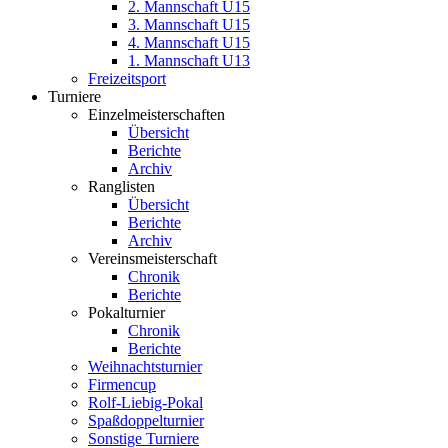
2. Mannschaft U15
3. Mannschaft U15
4. Mannschaft U15
1. Mannschaft U13
Freizeitsport
Turniere
Einzelmeisterschaften
Übersicht
Berichte
Archiv
Ranglisten
Übersicht
Berichte
Archiv
Vereinsmeisterschaft
Chronik
Berichte
Pokalturnier
Chronik
Berichte
Weihnachtsturnier
Firmencup
Rolf-Liebig-Pokal
Spaßdoppelturnier
Sonstige Turniere