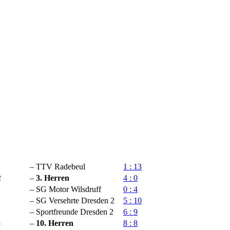
–
TTV Radebeul
1 : 13
2
–
3. Herren
4 : 0
–
SG Motor Wilsdruff
0 : 4
–
SG Versehrte Dresden 2
5 : 10
–
Sportfreunde Dresden 2
6 : 9
5
–
10. Herren
8 : 8