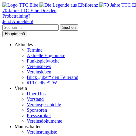
70 Jahre TTC Elbe Dresden
Probetraining?
Jetzt Anmelden!
Suchen
nach:
Hauptmenü
Aktuelles
Termine
Aktuelle Ergebnisse
Punktspielwoche
Vereinsnews
Vereinsleben
Blick „über“ den Tellerand
#TTCelbeATW
Verein
Über Uns
Vorstand
Vereinsgeschichte
Sponsoren
Presseartikel
Vereinsdokumente
Mannschaften
Vereinsrangliste