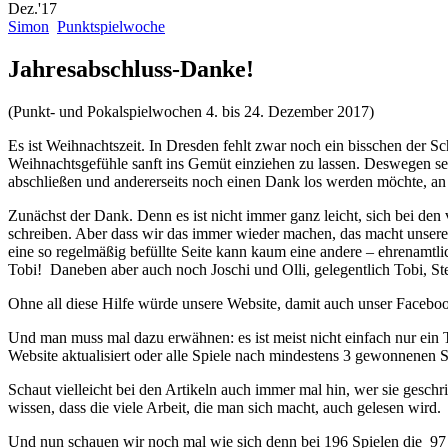
Dez.'17
Simon
Punktspielwoche
Jahresabschluss-Danke!
(Punkt- und Pokalspielwochen 4. bis 24. Dezember 2017)
Es ist Weihnachtszeit. In Dresden fehlt zwar noch ein bisschen der S
Weihnachtsgefühle sanft ins Gemüt einziehen zu lassen. Deswegen sei 
abschließen und andererseits noch einen Dank los werden möchte, an a
Zunächst der Dank. Denn es ist nicht immer ganz leicht, sich bei de
schreiben. Aber dass wir das immer wieder machen, das macht unsere 
eine so regelmäßig befüllte Seite kann kaum eine andere – ehrenamtli
Tobi! Daneben aber auch noch Joschi und Olli, gelegentlich Tobi, Stev
Ohne all diese Hilfe würde unsere Website, damit auch unser Facebook
Und man muss mal dazu erwähnen: es ist meist nicht einfach nur ein 
Website aktualisiert oder alle Spiele nach mindestens 3 gewonnenen 
Schaut vielleicht bei den Artikeln auch immer mal hin, wer sie geschr
wissen, dass die viele Arbeit, die man sich macht, auch gelesen wird.
Und nun schauen wir noch mal wie sich denn bei 196 Spielen die 9