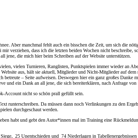
chnee. Aber manchmal fehlt auch ein bisschen die Zeit, um sich die nö
mir verziehen, dass ich die letzten beiden Wochen nicht beschreibe, son
ll jene, die mich hier beim Schreiben auf der Website unterstützen.
n vielen, vielen Turnieren, Ranglisten, Punktspielen immer wieder an 
Website aus, hält sie aktuell, Mitglieder und Nicht-Mitglieder auf de
ch betreute – Seite aufweisen. Deswegen hier ein ganz großes Danke mei
e und ein Dank an all jene, die sich bereiterklären, nach Anfrage von m
-Account nicht so schön prall gefüllt sein.
Text runterschreiben. Da müssen dann noch Verlinkungen zu den Ergebni
Spielen durchgeschaut werden.
ieben habt und gebt den Autor*innen mal im Training eine Rückmeldung, 
7 Siege, 25 Unentschieden und 74 Niederlagen in Tabellenergebnisse