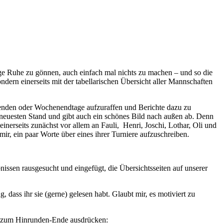
tige Ruhe zu gönnen, auch einfach mal nichts zu machen – und so die
dern einerseits mit der tabellarischen Übersicht aller Mannschaften
Abenden oder Wochenendtage aufzuraffen und Berichte dazu zu
m neuesten Stand und gibt auch ein schönes Bild nach außen ab. Denn
nerseits zunächst vor allem an Fauli, Henri, Joschi, Lothar, Oli und
ir, ein paar Worte über eines ihrer Turniere aufzuschreiben.
ssen rausgesucht und eingefügt, die Übersichtsseiten auf unserer
dass ihr sie (gerne) gelesen habt. Glaubt mir, es motiviert zu
n zum Hinrunden-Ende ausdrücken: