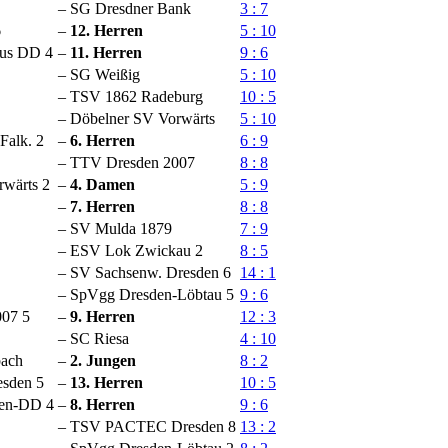
–
SG Dresdner Bank
3 : 7
6
–
12. Herren
5 : 10
us DD 4
–
11. Herren
9 : 6
–
SG Weißig
5 : 10
–
TSV 1862 Radeburg
10 : 5
–
Döbelner SV Vorwärts
5 : 10
alk. 2
–
6. Herren
6 : 9
–
TTV Dresden 2007
8 : 8
rwärts 2
–
4. Damen
5 : 9
–
7. Herren
8 : 8
–
SV Mulda 1879
7 : 9
–
ESV Lok Zwickau 2
8 : 5
–
SV Sachsenw. Dresden 6
14 : 1
–
SpVgg Dresden-Löbtau 5
9 : 6
07 5
–
9. Herren
12 : 3
–
SC Riesa
4 : 10
bach
–
2. Jungen
8 : 2
esden 5
–
13. Herren
10 : 5
ten-DD 4
–
8. Herren
9 : 6
–
TSV PACTEC Dresden 8
13 : 2