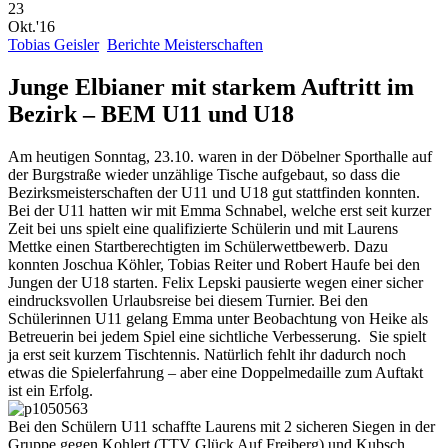
23
Okt.'16
Tobias Geisler
Berichte Meisterschaften
Junge Elbianer mit starkem Auftritt im
Bezirk – BEM U11 und U18
Am heutigen Sonntag, 23.10. waren in der Döbelner Sporthalle auf
der Burgstraße wieder unzählige Tische aufgebaut, so dass die
Bezirksmeisterschaften der U11 und U18 gut stattfinden konnten.
Bei der U11 hatten wir mit Emma Schnabel, welche erst seit kurzer
Zeit bei uns spielt eine qualifizierte Schülerin und mit Laurens
Mettke einen Startberechtigten im Schülerwettbewerb. Dazu
konnten Joschua Köhler, Tobias Reiter und Robert Haufe bei den
Jungen der U18 starten. Felix Lepski pausierte wegen einer sicher
eindrucksvollen Urlaubsreise bei diesem Turnier.
Bei den
Schülerinnen U11 gelang Emma unter Beobachtung von Heike als
Betreuerin bei jedem Spiel eine sichtliche Verbesserung. Sie spielt
ja erst seit kurzem Tischtennis. Natürlich fehlt ihr dadurch noch
etwas die Spielerfahrung – aber eine Doppelmedaille zum Auftakt
ist ein Erfolg.
Bei den Schülern U11 schaffte Laurens mit 2 sicheren Siegen in der
Gruppe gegen Kohlert (TTV Glück Auf Freiberg) und Kubsch