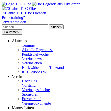
70 Jahre TTC Elbe Dresden
Probetraining?
Jetzt Anmelden!
Suchen
nach:
Hauptmenü
Aktuelles
Termine
Aktuelle Ergebnisse
Punktspielwoche
Vereinsnews
Vereinsleben
Blick „über“ den Tellerand
#TTCelbeATW
Verein
Über Uns
Vorstand
Vereinsgeschichte
Sponsoren
Presseartikel
Vereinsdokumente
Mannschaften