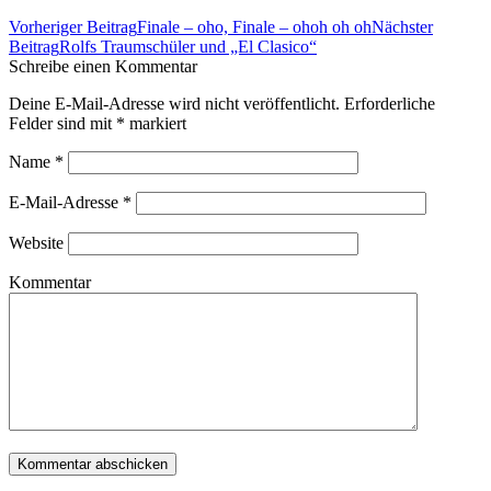
Beitrags-
Vorheriger Beitrag
Finale – oho, Finale – ohoh oh oh
Nächster
Navigation
Beitrag
Rolfs Traumschüler und „El Clasico“
Schreibe einen Kommentar
Deine E-Mail-Adresse wird nicht veröffentlicht. Erforderliche
Felder sind mit
*
markiert
Name
*
E-Mail-Adresse
*
Website
Kommentar