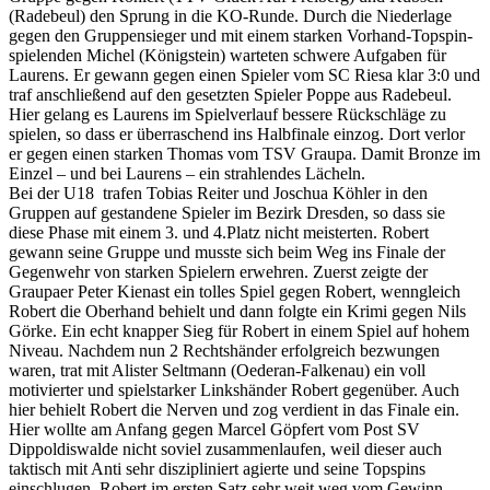
(Radebeul) den Sprung in die KO-Runde. Durch die Niederlage
gegen den Gruppensieger und mit einem starken Vorhand-Topspin-
spielenden Michel (Königstein) warteten schwere Aufgaben für
Laurens. Er gewann gegen einen Spieler vom SC Riesa klar 3:0 und
traf anschließend auf den gesetzten Spieler Poppe aus Radebeul.
Hier gelang es Laurens im Spielverlauf bessere Rückschläge zu
spielen, so dass er überraschend ins Halbfinale einzog. Dort verlor
er gegen einen starken Thomas vom TSV Graupa. Damit Bronze im
Einzel – und bei Laurens – ein strahlendes Lächeln.
Bei der U18 trafen Tobias Reiter und Joschua Köhler in den
Gruppen auf gestandene Spieler im Bezirk Dresden, so dass sie
diese Phase mit einem 3. und 4.Platz nicht meisterten. Robert
gewann seine Gruppe und musste sich beim Weg ins Finale der
Gegenwehr von starken Spielern erwehren. Zuerst zeigte der
Graupaer Peter Kienast ein tolles Spiel gegen Robert, wenngleich
Robert die Oberhand behielt und dann folgte ein Krimi gegen Nils
Görke. Ein echt knapper Sieg für Robert in einem Spiel auf hohem
Niveau. Nachdem nun 2 Rechtshänder erfolgreich bezwungen
waren, trat mit Alister Seltmann (Oederan-Falkenau) ein voll
motivierter und spielstarker Linkshänder Robert gegenüber. Auch
hier behielt Robert die Nerven und zog verdient in das Finale ein.
Hier wollte am Anfang gegen Marcel Göpfert vom Post SV
Dippoldiswalde nicht soviel zusammenlaufen, weil dieser auch
taktisch mit Anti sehr diszipliniert agierte und seine Topspins
einschlugen. Robert im ersten Satz sehr weit weg vom Gewinn …