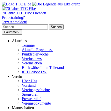
70 Jahre TTC Elbe Dresden
Probetraining?
Jetzt Anmelden!
Suchen
nach:
Hauptmenü
Aktuelles
Termine
Aktuelle Ergebnisse
Punktspielwoche
Vereinsnews
Vereinsleben
Blick „über“ den Tellerand
#TTCelbeATW
Verein
Über Uns
Vorstand
Vereinsgeschichte
Sponsoren
Presseartikel
Vereinsdokumente
Mannschaften