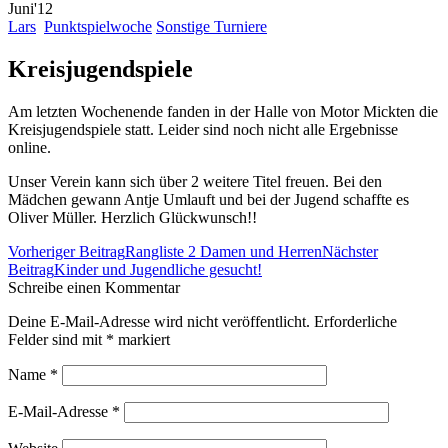
Juni'12
Lars
Punktspielwoche
Sonstige Turniere
Kreisjugendspiele
Am letzten Wochenende fanden in der Halle von Motor Mickten die
Kreisjugendspiele statt. Leider sind noch nicht alle Ergebnisse
online.
Unser Verein kann sich über 2 weitere Titel freuen. Bei den
Mädchen gewann Antje Umlauft und bei der Jugend schaffte es
Oliver Müller. Herzlich Glückwunsch!!
Beitrags-
Vorheriger Beitrag
Rangliste 2 Damen und Herren
Nächster
Navigation
Beitrag
Kinder und Jugendliche gesucht!
Schreibe einen Kommentar
Deine E-Mail-Adresse wird nicht veröffentlicht. Erforderliche
Felder sind mit
*
markiert
Name
*
E-Mail-Adresse
*