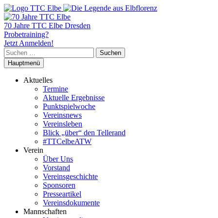
70 Jahre TTC Elbe Dresden
Probetraining?
Jetzt Anmelden!
Suchen
nach:
Hauptmenü
Aktuelles
Termine
Aktuelle Ergebnisse
Punktspielwoche
Vereinsnews
Vereinsleben
Blick „über“ den Tellerand
#TTCelbeATW
Verein
Über Uns
Vorstand
Vereinsgeschichte
Sponsoren
Presseartikel
Vereinsdokumente
Mannschaften