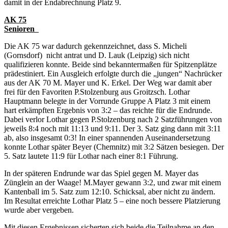
damit in der Endabrechnung Platz 9.
AK 75
Senioren
Die AK 75 war dadurch gekennzeichnet, dass S. Micheli
(Gornsdorf) nicht antrat und D. Lauk (Leipzig) sich nicht
qualifizieren konnte. Beide sind bekanntermaßen für Spitzenplätze
prädestiniert. Ein Ausgleich erfolgte durch die „jungen“ Nachrücker
aus der AK 70 M. Mayer und K. Erkel. Der Weg war damit aber
frei für den Favoriten P.Stolzenburg aus Groitzsch. Lothar
Hauptmann belegte in der Vorrunde Gruppe A Platz 3 mit einem
hart erkämpften Ergebnis von 3:2 – das reichte für die Endrunde.
Dabei verlor Lothar gegen P.Stolzenburg nach 2 Satzführungen von
jeweils 8:4 noch mit 11:13 und 9:11. Der 3. Satz ging dann mit 3:11
ab, also insgesamt 0:3! In einer spannenden Auseinandersetzung
konnte Lothar später Beyer (Chemnitz) mit 3:2 Sätzen besiegen. Der
5. Satz lautete 11:9 für Lothar nach einer 8:1 Führung.
In der späteren Endrunde war das Spiel gegen M. Mayer das
Zünglein an der Waage! M.Mayer gewann 3:2, und zwar mit einem
Kantenball im 5. Satz zum 12:10. Schicksal, aber nicht zu ändern.
Im Resultat erreichte Lothar Platz 5 – eine noch bessere Platzierung
wurde aber vergeben.
Mit diesen Ergebnissen sicherten sich beide die Teilnahme an den