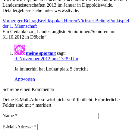
Landesmeisterschaften 2013 im Januar in Dippoldiswalde.
Detailergebisse siehe unter www.sttv.de.
Beitrags-
Vorheriger Beitrag
Bezirkspokal Herren
Nächster Beitrag
Punktspiel
Navigation
der 1. Mannschaft
Ein Gedanke zu „Landesrangliste Seniorinnen/Senioren am
31.10.2012 in Döbeln“
meine sportart
sagt:
9. November 2012 um 13:39 Uhr
Ja immerhin hat Lothar platz 5 erreicht
Antworten
Schreibe einen Kommentar
Deine E-Mail-Adresse wird nicht veröffentlicht. Erforderliche
Felder sind mit
*
markiert
Name
*
E-Mail-Adresse
*