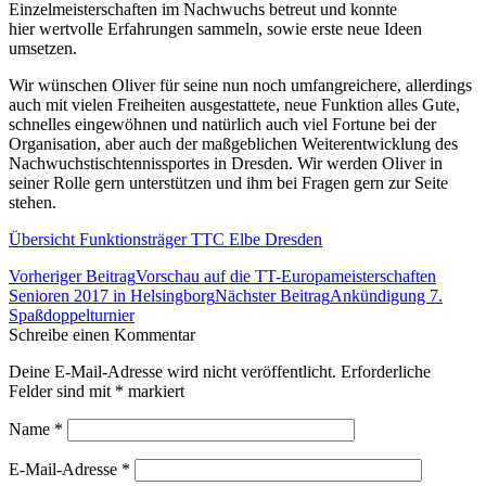
Einzelmeisterschaften im Nachwuchs betreut und konnte
hier wertvolle Erfahrungen sammeln, sowie erste neue Ideen
umsetzen.
Wir wünschen Oliver für seine nun noch umfangreichere, allerdings
auch mit vielen Freiheiten ausgestattete, neue Funktion alles Gute,
schnelles eingewöhnen und natürlich auch viel Fortune bei der
Organisation, aber auch der maßgeblichen Weiterentwicklung des
Nachwuchstischtennissportes in Dresden. Wir werden Oliver in
seiner Rolle gern unterstützen und ihm bei Fragen gern zur Seite
stehen.
Übersicht Funktionsträger TTC Elbe Dresden
Beitrags-
Vorheriger Beitrag
Vorschau auf die TT-Europameisterschaften
Navigation
Senioren 2017 in Helsingborg
Nächster Beitrag
Ankündigung 7.
Spaßdoppelturnier
Schreibe einen Kommentar
Deine E-Mail-Adresse wird nicht veröffentlicht. Erforderliche
Felder sind mit
*
markiert
Name
*
E-Mail-Adresse
*