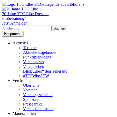
70 Jahre TTC Elbe Dresden
Probetraining?
Jetzt Anmelden!
Suchen
nach:
Hauptmenü
Aktuelles
Termine
Aktuelle Ergebnisse
Punktspielwoche
Vereinsnews
Vereinsleben
Blick „über“ den Tellerand
#TTCelbeATW
Verein
Über Uns
Vorstand
Vereinsgeschichte
Sponsoren
Presseartikel
Vereinsdokumente
Mannschaften