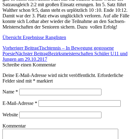
Satzausgleich 2:2 mit großen Einsatz errungen. Im 5. Satz führt
Walther schon 9:5, dann steht es urplötzlich 10 :10. Ende 10:12.
Damit war der 3. Platz etwas unglücklich verloren. Auf alle Fälle
konnte sich Lothar aber wieder die Teilnahme an den Sachsen-
Meisterschaften der Senioren sichern. Dazu vollen Erfolg!
Übersicht Ergebnisse Ranglisten
Beitrags-
Vorheriger Beitrag
Tischtennis – In Bewegung gegossene
Navigation
Poesie
Nächster Beitrag
Bezirksmeisterschaften Schüler U11 und
Jungen am 29.10.2017
Schreibe einen Kommentar
Deine E-Mail-Adresse wird nicht veröffentlicht. Erforderliche
Felder sind mit
*
markiert
Name
*
E-Mail-Adresse
*
Website
Kommentar