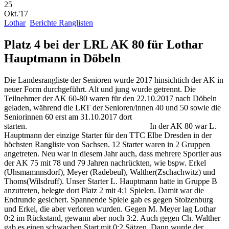
25
Okt.'17
Lothar
Berichte Ranglisten
Platz 4 bei der LRL AK 80 für Lothar
Hauptmann in Döbeln
Die Landesrangliste der Senioren wurde 2017 hinsichtich der AK in
neuer Form durchgeführt. Alt und jung wurde getrennt. Die
Teilnehmer der AK 60-80 waren für den 22.10.2017 nach Döbeln
geladen, während die LRT der Senioren/innen 40 und 50 sowie die
Seniorinnen 60 erst am 31.10.2017 dort
starten.
In der AK 80 war L.
Hauptmann der einzige Starter für den TTC Elbe Dresden in der
höchsten Rangliste von Sachsen. 12 Starter waren in 2 Gruppen
angetreten. Neu war in diesem Jahr auch, dass mehrere Sportler aus
der AK 75 mit 78 und 79 Jahren nachrückten, wie bspw. Erkel
(Uhsmamnnsdorf), Meyer (Radebeul), Walther(Zschachwitz) und
Thoms(Wilsdruff). Unser Starter L. Hauptmann hatte in Gruppe B
anzutreten, belegte dort Platz 2 mit 4:1 Spielen. Damit war die
Endrunde gesichert. Spannende Spiele gab es gegen Stolzenburg
und Erkel, die aber verloren wurden. Gegen M. Meyer lag Lothar
0:2 im Rückstand, gewann aber noch 3:2. Auch gegen Ch. Walther
gab es einen schwachen Start mit 0:2 Sätzen. Dann wurde der