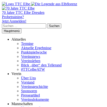
70 Jahre TTC Elbe Dresden
Probetraining?
Jetzt Anmelden!
Suchen
nach:
Hauptmenü
Aktuelles
Termine
Aktuelle Ergebnisse
Punktspielwoche
Vereinsnews
Vereinsleben
Blick „über“ den Tellerand
#TTCelbeATW
Verein
Über Uns
Vorstand
Vereinsgeschichte
Sponsoren
Presseartikel
Vereinsdokumente
Mannschaften