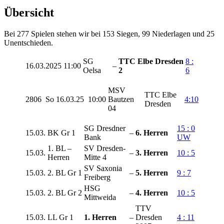
Übersicht
Bei 277 Spielen stehen wir bei 153 Siegen, 99 Niederlagen und 25
Unentschieden.
SG
TTC Elbe Dresden
8 :
16.03.2025
11:00
–
Oelsa
2
6
MSV
TTC Elbe
2806
So
16.03.25
10:00
Bautzen
4:10
Dresden
04
SG Dresdner
15 : 0
15.03.
BK Gr 1
–
6. Herren
Bank
UW
1. BL –
SV Dresden-
15.03.
–
3. Herren
10 : 5
Herren
Mitte 4
SV Saxonia
15.03.
2. BL Gr 1
–
5. Herren
9 : 7
Freiberg
HSG
15.03.
2. BL Gr 2
–
4. Herren
10 : 5
Mittweida
TTV
15.03.
LL Gr 1
1. Herren
–
Dresden
4 : 11