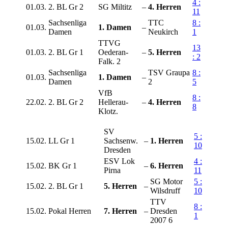
4 :
01.03.
2. BL Gr 2
SG Miltitz
–
4. Herren
11
Sachsenliga
TTC
8 :
01.03.
1. Damen
–
Damen
Neukirch
1
TTVG
13
01.03.
2. BL Gr 1
Oederan-
–
5. Herren
: 2
Falk. 2
Sachsenliga
TSV Graupa
8 :
01.03.
1. Damen
–
Damen
2
5
VfB
8 :
22.02.
2. BL Gr 2
Hellerau-
–
4. Herren
8
Klotz.
SV
5 :
15.02.
LL Gr 1
Sachsenw.
–
1. Herren
10
Dresden
ESV Lok
4 :
15.02.
BK Gr 1
–
6. Herren
Pirna
11
SG Motor
5 :
15.02.
2. BL Gr 1
5. Herren
–
Wilsdruff
10
TTV
8 :
15.02.
Pokal Herren
7. Herren
–
Dresden
1
2007 6