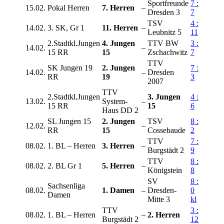
Sportfreunde
7 :
15.02.
Pokal Herren
7. Herren
–
Dresden 3
7
TSV
4 :
14.02.
3. SK, Gr 1
11. Herren
–
Leubnitz 5
11
2.Stadtkl.Jungen
4. Jungen
TTV BW
3 :
14.02.
–
15 RR
15
Zschachwitz
7
TTV
SK Jungen 19
2. Jungen
7 :
14.02.
–
Dresden
RR
19
3
2007
TTV
2.Stadtkl.Jungen
3. Jungen
4 :
13.02.
System-
–
15 RR
15
6
Haus DD 2
SL Jungen 15
2. Jungen
TSV
8 :
12.02.
–
RR
15
Cossebaude
2
TTV
7 :
08.02.
1. BL – Herren
3. Herren
–
Burgstädt 2
9
TTV
8 :
08.02.
2. BL Gr 1
5. Herren
–
Königstein
8
SV
8 :
Sachsenliga
08.02.
1. Damen
–
Dresden-
0
Damen
Mitte 3
kl
TTV
3 :
08.02.
1. BL – Herren
–
2. Herren
Burgstädt 2
12