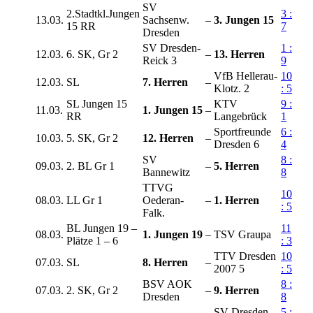
SV
2.Stadtkl.Jungen
3 :
13.03.
Sachsenw.
–
3. Jungen 15
15 RR
7
Dresden
SV Dresden-
1 :
12.03.
6. SK, Gr 2
–
13. Herren
Reick 3
9
VfB Hellerau-
10
12.03.
SL
7. Herren
–
Klotz. 2
: 5
SL Jungen 15
KTV
9 :
11.03.
1. Jungen 15
–
RR
Langebrück
1
Sportfreunde
6 :
10.03.
5. SK, Gr 2
12. Herren
–
Dresden 6
4
SV
8 :
09.03.
2. BL Gr 1
–
5. Herren
Bannewitz
8
TTVG
10
08.03.
LL Gr 1
Oederan-
–
1. Herren
: 5
Falk.
BL Jungen 19 –
11
08.03.
1. Jungen 19
–
TSV Graupa
Plätze 1 – 6
: 3
TTV Dresden
10
07.03.
SL
8. Herren
–
2007 5
: 5
BSV AOK
8 :
07.03.
2. SK, Gr 2
–
9. Herren
Dresden
8
SV Dresden-
5 :