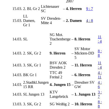
2007
Lichtenauer
15.03.
2. BL Gr 2
–
4. Herren
9 : 7
SC
LL
SV Dresden-
15.03.
Damen,
–
2. Damen
4 : 8
Mitte 4
Gr 1
SG Mot.
11
14.03.
SL
Trachenberge
–
8. Herren
: 4
2
SV Motor
8 :
14.03.
2. SK, Gr 2
9. Herren
–
Mickten-DD
8
5
BSV AOK
11
14.03.
3. SK, Gr 1
–
11. Herren
Dresden 2
: 4
TTC 49
4 :
14.03.
BK Gr 1
–
6. Herren
Freital 2
11
2.Stadtkl.Jungen
Dresdner SV
4 :
14.03.
4. Jungen 15
–
15 RR
GW
6
KTV
3 :
14.03.
SL Jungen 13
–
1. Jungen 13
Langebrück
7
8 :
13.03.
3. SK, Gr 2
SG Weißig 2
–
10. Herren
8