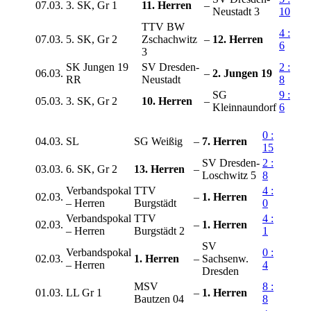
07.03.
3. SK, Gr 1
11. Herren
–
Neustadt 3
10
TTV BW
4 :
07.03.
5. SK, Gr 2
Zschachwitz
–
12. Herren
6
3
SK Jungen 19
SV Dresden-
2 :
06.03.
–
2. Jungen 19
RR
Neustadt
8
SG
9 :
05.03.
3. SK, Gr 2
10. Herren
–
Kleinnaundorf
6
0 :
04.03.
SL
SG Weißig
–
7. Herren
15
SV Dresden-
2 :
03.03.
6. SK, Gr 2
13. Herren
–
Loschwitz 5
8
Verbandspokal
TTV
4 :
02.03.
–
1. Herren
– Herren
Burgstädt
0
Verbandspokal
TTV
4 :
02.03.
–
1. Herren
– Herren
Burgstädt 2
1
SV
Verbandspokal
0 :
02.03.
1. Herren
–
Sachsenw.
– Herren
4
Dresden
MSV
8 :
01.03.
LL Gr 1
–
1. Herren
Bautzen 04
8