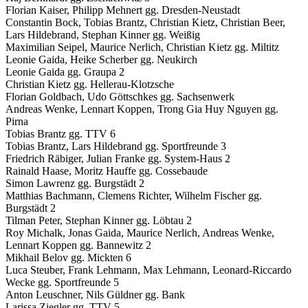
Florian Kaiser, Philipp Mehnert gg. Dresden-Neustadt
Constantin Bock, Tobias Brantz, Christian Kietz, Christian Beer,
Lars Hildebrand, Stephan Kinner gg. Weißig
Maximilian Seipel, Maurice Nerlich, Christian Kietz gg. Miltitz
Leonie Gaida, Heike Scherber gg. Neukirch
Leonie Gaida gg. Graupa 2
Christian Kietz gg. Hellerau-Klotzsche
Florian Goldbach, Udo Göttschkes gg. Sachsenwerk
Andreas Wenke, Lennart Koppen, Trong Gia Huy Nguyen gg.
Pirna
Tobias Brantz gg. TTV 6
Tobias Brantz, Lars Hildebrand gg. Sportfreunde 3
Friedrich Räbiger, Julian Franke gg. System-Haus 2
Rainald Haase, Moritz Hauffe gg. Cossebaude
Simon Lawrenz gg. Burgstädt 2
Matthias Bachmann, Clemens Richter, Wilhelm Fischer gg.
Burgstädt 2
Tilman Peter, Stephan Kinner gg. Löbtau 2
Roy Michalk, Jonas Gaida, Maurice Nerlich, Andreas Wenke,
Lennart Koppen gg. Bannewitz 2
Mikhail Belov gg. Mickten 6
Luca Steuber, Frank Lehmann, Max Lehmann, Leonard-Riccardo
Wecke gg. Sportfreunde 5
Anton Leuschner, Nils Güldner gg. Bank
Larissa Ziegler gg. TTV 5