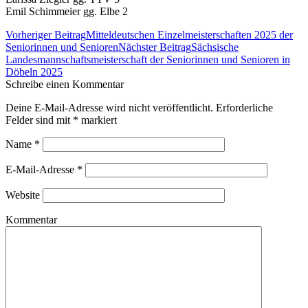
Emil Schimmeier gg. Elbe 2
Beitrags-
Vorheriger Beitrag
Mitteldeutschen Einzelmeisterschaften 2025 der
Navigation
Seniorinnen und Senioren
Nächster Beitrag
Sächsische
Landesmannschaftsmeisterschaft der Seniorinnen und Senioren in
Döbeln 2025
Schreibe einen Kommentar
Deine E-Mail-Adresse wird nicht veröffentlicht. Erforderliche
Felder sind mit
*
markiert
Name
*
E-Mail-Adresse
*
Website
Kommentar