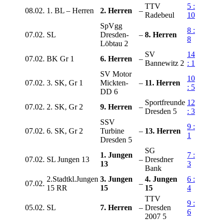
TTV
5 :
08.02.
1. BL – Herren
2. Herren
–
Radebeul
10
SpVgg
8 :
07.02.
SL
Dresden-
–
8. Herren
8
Löbtau 2
SV
14
07.02.
BK Gr 1
6. Herren
–
Bannewitz 2
: 1
SV Motor
10
07.02.
3. SK, Gr 1
Mickten-
–
11. Herren
: 5
DD 6
Sportfreunde
12
07.02.
2. SK, Gr 2
9. Herren
–
Dresden 5
: 3
SSV
9 :
07.02.
6. SK, Gr 2
Turbine
–
13. Herren
1
Dresden 5
SG
1. Jungen
7 :
07.02.
SL Jungen 13
–
Dresdner
13
3
Bank
2.Stadtkl.Jungen
3. Jungen
4. Jungen
6 :
07.02.
–
15 RR
15
15
4
TTV
9 :
05.02.
SL
7. Herren
–
Dresden
6
2007 5