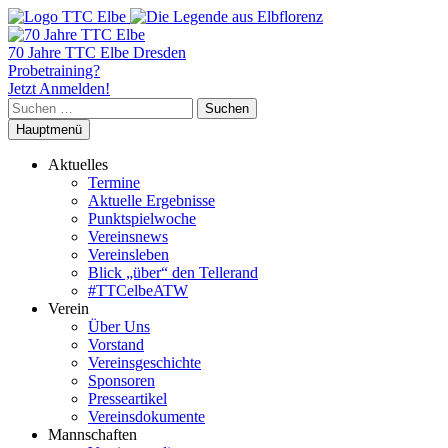
70 Jahre TTC Elbe Dresden
Probetraining?
Jetzt Anmelden!
Suchen
nach:
Hauptmenü
Aktuelles
Termine
Aktuelle Ergebnisse
Punktspielwoche
Vereinsnews
Vereinsleben
Blick „über“ den Tellerand
#TTCelbeATW
Verein
Über Uns
Vorstand
Vereinsgeschichte
Sponsoren
Presseartikel
Vereinsdokumente
Mannschaften