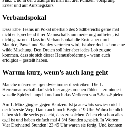
Platz. Und in der Stadtliga ist man mit drei Punkten Vorsprung
Erster und auf Aufstiegskurs.
Verbandspokal
Dass Elbe-Teams im Pokal überhalb des Stadtbereichs gerne mal
nicht entsprechend ihrer Mannschaftsnummerierung auftreten, ist
nicht ganz neu. Dass im Verbandspokal die Erste aber durch
Maurice, Pawel und Stanley vertreten wird, ist aber doch schon eine
wilde Mischung. Den Dreien soll hier aber jedes Lob zugute
kommen, dass sie sich dieser Herausforderung – wenn auch
erfolglos – gestellt haben.
Warum kurz, wenn’s auch lang geht
Manche müssen es irgendwie immer übertreiben. Die 1.
Herrenmannschaft darf sich hier angesprochen fühlen – zumindest
was die Spielzeit angeht und auch das Verlieren von 5-Satz-Spielen.
Am 1. März ging es gegen Bautzen. Ist ja auswärts sowieso nicht
der kürzeste Weg. Dann auch noch Beginn 19 Uhr. Wahrscheinlich
haben sich die sechs gedacht, dass zu solchen Zeiten eh schon alles
egal ist und haben einfach mal 4 3/4 Stunden gespielt. In Worten:
Vier Dreiviertel Stunden! 23:45 Uhr waren sie fertig. Und konnten