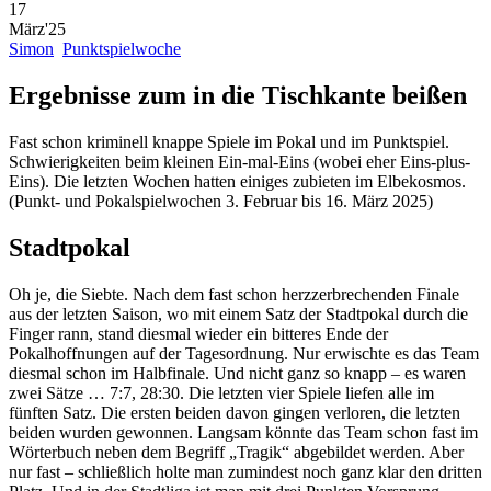
17
März'25
Simon
Punktspielwoche
Ergebnisse zum in die Tischkante beißen
Fast schon kriminell knappe Spiele im Pokal und im Punktspiel.
Schwierigkeiten beim kleinen Ein-mal-Eins (wobei eher Eins-plus-
Eins). Die letzten Wochen hatten einiges zubieten im Elbekosmos.
(Punkt- und Pokalspielwochen 3. Februar bis 16. März 2025)
Stadtpokal
Oh je, die Siebte. Nach dem fast schon herzzerbrechenden Finale
aus der letzten Saison, wo mit einem Satz der Stadtpokal durch die
Finger rann, stand diesmal wieder ein bitteres Ende der
Pokalhoffnungen auf der Tagesordnung. Nur erwischte es das Team
diesmal schon im Halbfinale. Und nicht ganz so knapp – es waren
zwei Sätze … 7:7, 28:30. Die letzten vier Spiele liefen alle im
fünften Satz. Die ersten beiden davon gingen verloren, die letzten
beiden wurden gewonnen. Langsam könnte das Team schon fast im
Wörterbuch neben dem Begriff „Tragik“ abgebildet werden. Aber
nur fast – schließlich holte man zumindest noch ganz klar den dritten