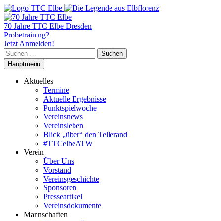
70 Jahre TTC Elbe Dresden
Probetraining?
Jetzt Anmelden!
Suchen
nach:
Hauptmenü
Aktuelles
Termine
Aktuelle Ergebnisse
Punktspielwoche
Vereinsnews
Vereinsleben
Blick „über“ den Tellerand
#TTCelbeATW
Verein
Über Uns
Vorstand
Vereinsgeschichte
Sponsoren
Presseartikel
Vereinsdokumente
Mannschaften