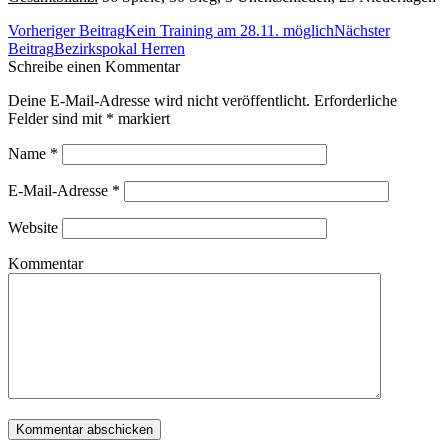
Beitrags-
Vorheriger Beitrag
Kein Training am 28.11. möglich
Nächster
Navigation
Beitrag
Bezirkspokal Herren
Schreibe einen Kommentar
Deine E-Mail-Adresse wird nicht veröffentlicht. Erforderliche
Felder sind mit
*
markiert
Name
*
E-Mail-Adresse
*
Website
Kommentar