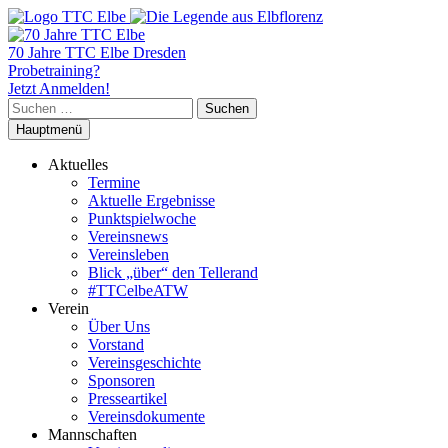
70 Jahre TTC Elbe Dresden
Probetraining?
Jetzt Anmelden!
Suchen
nach:
Hauptmenü
Aktuelles
Termine
Aktuelle Ergebnisse
Punktspielwoche
Vereinsnews
Vereinsleben
Blick „über“ den Tellerand
#TTCelbeATW
Verein
Über Uns
Vorstand
Vereinsgeschichte
Sponsoren
Presseartikel
Vereinsdokumente
Mannschaften