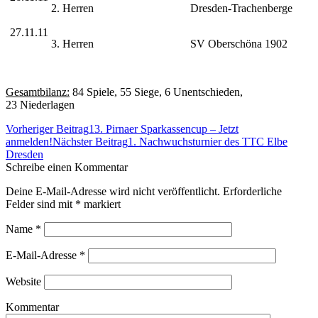
2. Herren
Dresden-Trachenberge
27.11.11
3. Herren
SV Oberschöna 1902
Gesamtbilanz:
84 Spiele, 55 Siege, 6 Unentschieden,
23 Niederlagen
Beitrags-
Vorheriger Beitrag
13. Pirnaer Sparkassencup – Jetzt
Navigation
anmelden!
Nächster Beitrag
1. Nachwuchsturnier des TTC Elbe
Dresden
Schreibe einen Kommentar
Deine E-Mail-Adresse wird nicht veröffentlicht. Erforderliche
Felder sind mit
*
markiert
Name
*
E-Mail-Adresse
*
Website
Kommentar