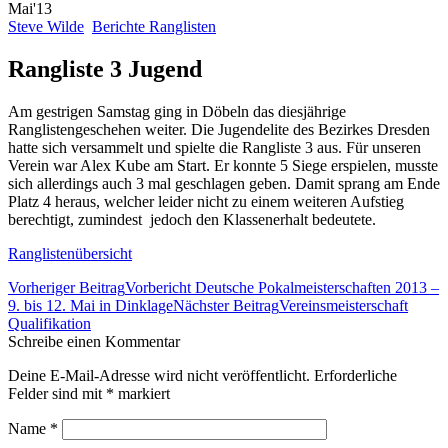
Mai'13
Steve Wilde
Berichte Ranglisten
Rangliste 3 Jugend
Am gestrigen Samstag ging in Döbeln das diesjährige
Ranglistengeschehen weiter. Die Jugendelite des Bezirkes Dresden
hatte sich versammelt und spielte die Rangliste 3 aus. Für unseren
Verein war Alex Kube am Start. Er konnte 5 Siege erspielen, musste
sich allerdings auch 3 mal geschlagen geben. Damit sprang am Ende
Platz 4 heraus, welcher leider nicht zu einem weiteren Aufstieg
berechtigt, zumindest jedoch den Klassenerhalt bedeutete.
Ranglistenübersicht
Beitrags-
Vorheriger Beitrag
Vorbericht Deutsche Pokalmeisterschaften 2013 –
Navigation
9. bis 12. Mai in Dinklage
Nächster Beitrag
Vereinsmeisterschaft
Qualifikation
Schreibe einen Kommentar
Deine E-Mail-Adresse wird nicht veröffentlicht. Erforderliche
Felder sind mit
*
markiert
Name
*