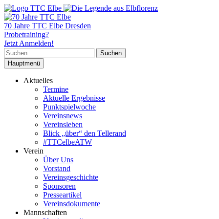
70 Jahre TTC Elbe Dresden
Probetraining?
Jetzt Anmelden!
Suchen
nach:
Hauptmenü
Aktuelles
Termine
Aktuelle Ergebnisse
Punktspielwoche
Vereinsnews
Vereinsleben
Blick „über“ den Tellerand
#TTCelbeATW
Verein
Über Uns
Vorstand
Vereinsgeschichte
Sponsoren
Presseartikel
Vereinsdokumente
Mannschaften