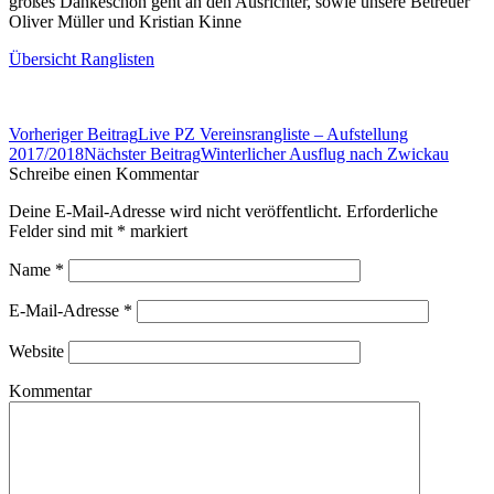
großes Dankeschön geht an den Ausrichter, sowie unsere Betreuer
Oliver Müller und Kristian Kinne
Übersicht Ranglisten
Beitrags-
Vorheriger Beitrag
Live PZ Vereinsrangliste – Aufstellung
Navigation
2017/2018
Nächster Beitrag
Winterlicher Ausflug nach Zwickau
Schreibe einen Kommentar
Deine E-Mail-Adresse wird nicht veröffentlicht. Erforderliche
Felder sind mit
*
markiert
Name
*
E-Mail-Adresse
*
Website
Kommentar