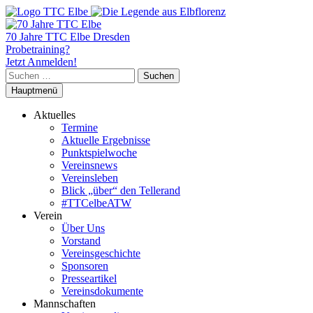
70 Jahre TTC Elbe Dresden
Probetraining?
Jetzt Anmelden!
Suchen
nach:
Hauptmenü
Aktuelles
Termine
Aktuelle Ergebnisse
Punktspielwoche
Vereinsnews
Vereinsleben
Blick „über“ den Tellerand
#TTCelbeATW
Verein
Über Uns
Vorstand
Vereinsgeschichte
Sponsoren
Presseartikel
Vereinsdokumente
Mannschaften