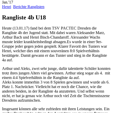
Jan.'17
Henri
Berichte Ranglisten
Rangliste 4b U18
Heute (13.01.17) fand bei dem TSV PACTEC Dresden die
Rangliste 4b der Jugend statt. Mit dabei waren Aleksander Marz,
Arthur Bach und Henri Bisch-Chandaroff. Alexsander Wachs
musste leider krankheitsbedingt absagen.
Es wurde in einer 9er-
Gruppe jeder gegen jeden gespielt. Klarer Favorit des Tuniers war
Henri, welcher dies mit einem souveränen 8:0 Spielverhältnis
bestätigete. Damit gewann er das Tunier und stieg in die Rangliste
4a auf.
Arthur und Aleks, zwei sehr junge, dafür talentierte Schüler konnten
trotz ihres jungen Alters viel gewinnen. Arthur stieg sogar als 4. mit
einem 4:4 Spielverhältnis in die Rangliste 4a auf.
Aleks konnte immerhin 3 von 8 Spielen gewinnen und wurde als 6.
Platz 1. Nachrücker. Vielleicht hat er noch die Chance, wie die
anderen beiden, in der Rangliste 4a anzutreten. Und selbst wenn
nicht, er hat ja genau wie Arthur noch viel Zeit die Tischtennisszene
Dresdens aufzumischen.
Insgesamt können alle sehr zufrieden mit ihren Leistungen sein. Ein