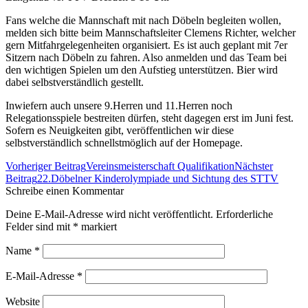
Fans welche die Mannschaft mit nach Döbeln begleiten wollen,
melden sich bitte beim Mannschaftsleiter Clemens Richter, welcher
gern Mitfahrgelegenheiten organisiert. Es ist auch geplant mit 7er
Sitzern nach Döbeln zu fahren. Also anmelden und das Team bei
den wichtigen Spielen um den Aufstieg unterstützen. Bier wird
dabei selbstverständlich gestellt.
Inwiefern auch unsere 9.Herren und 11.Herren noch
Relegationsspiele bestreiten dürfen, steht dagegen erst im Juni fest.
Sofern es Neuigkeiten gibt, veröffentlichen wir diese
selbstverständlich schnellstmöglich auf der Homepage.
Beitrags-
Vorheriger Beitrag
Vereinsmeisterschaft Qualifikation
Nächster
Navigation
Beitrag
22.Döbelner Kinderolympiade und Sichtung des STTV
Schreibe einen Kommentar
Deine E-Mail-Adresse wird nicht veröffentlicht. Erforderliche
Felder sind mit
*
markiert
Name
*
E-Mail-Adresse
*
Website