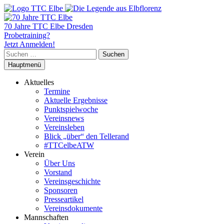
70 Jahre TTC Elbe Dresden
Probetraining?
Jetzt Anmelden!
Suchen
nach:
Hauptmenü
Aktuelles
Termine
Aktuelle Ergebnisse
Punktspielwoche
Vereinsnews
Vereinsleben
Blick „über“ den Tellerand
#TTCelbeATW
Verein
Über Uns
Vorstand
Vereinsgeschichte
Sponsoren
Presseartikel
Vereinsdokumente
Mannschaften