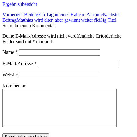
Ergebnisübersicht
Beitrags-
Vorheriger Beitrag
Ein Tag in einer Halle in Alicante
Nächster
Navigation
Beitrag
Matthias wird älter, aber gewinnt weiter fleißig Titel
Schreibe einen Kommentar
Deine E-Mail-Adresse wird nicht veröffentlicht. Erforderliche
Felder sind mit
*
markiert
Name
*
E-Mail-Adresse
*
Website
Kommentar