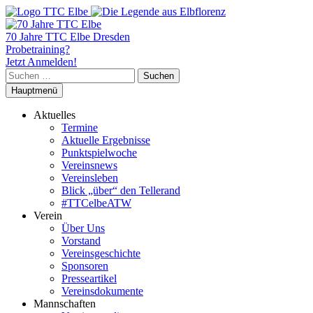
70 Jahre TTC Elbe Dresden
Probetraining?
Jetzt Anmelden!
Suchen
nach:
Hauptmenü
Aktuelles
Termine
Aktuelle Ergebnisse
Punktspielwoche
Vereinsnews
Vereinsleben
Blick „über“ den Tellerand
#TTCelbeATW
Verein
Über Uns
Vorstand
Vereinsgeschichte
Sponsoren
Presseartikel
Vereinsdokumente
Mannschaften