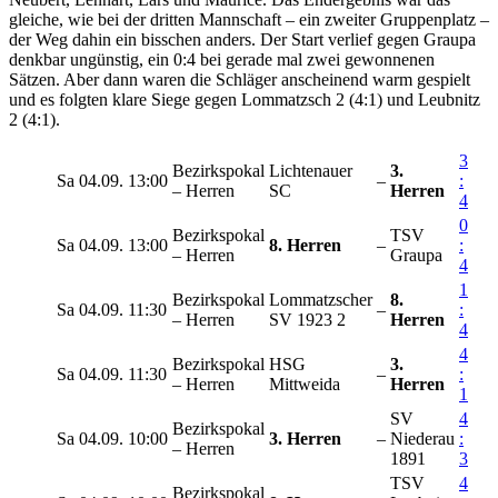
gleiche, wie bei der dritten Mannschaft – ein zweiter Gruppenplatz –
der Weg dahin ein bisschen anders. Der Start verlief gegen Graupa
denkbar ungünstig, ein 0:4 bei gerade mal zwei gewonnenen
Sätzen. Aber dann waren die Schläger anscheinend warm gespielt
und es folgten klare Siege gegen Lommatzsch 2 (4:1) und Leubnitz
2 (4:1).
3
Bezirkspokal
Lichtenauer
3.
Sa
04.09.
13:00
–
:
– Herren
SC
Herren
4
0
Bezirkspokal
TSV
Sa
04.09.
13:00
8. Herren
–
:
– Herren
Graupa
4
1
Bezirkspokal
Lommatzscher
8.
Sa
04.09.
11:30
–
:
– Herren
SV 1923 2
Herren
4
4
Bezirkspokal
HSG
3.
Sa
04.09.
11:30
–
:
– Herren
Mittweida
Herren
1
SV
4
Bezirkspokal
Sa
04.09.
10:00
3. Herren
–
Niederau
:
– Herren
1891
3
TSV
4
Bezirkspokal