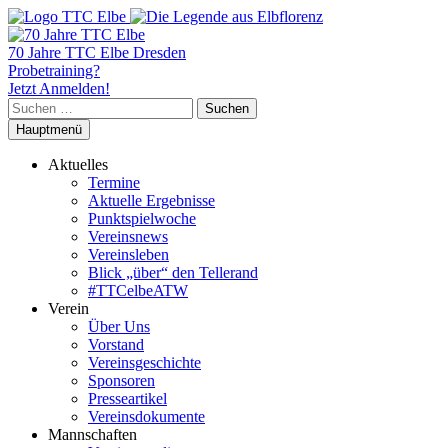
70 Jahre TTC Elbe Dresden
Probetraining?
Jetzt Anmelden!
Suchen
nach:
Hauptmenü
Aktuelles
Termine
Aktuelle Ergebnisse
Punktspielwoche
Vereinsnews
Vereinsleben
Blick „über“ den Tellerand
#TTCelbeATW
Verein
Über Uns
Vorstand
Vereinsgeschichte
Sponsoren
Presseartikel
Vereinsdokumente
Mannschaften