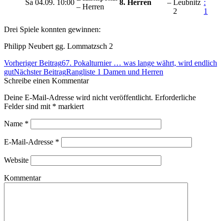
Sa
04.09.
10:00
8. Herren
–
Leubnitz
:
– Herren
2
1
Drei Spiele konnten gewinnen:
Philipp Neubert gg. Lommatzsch 2
Beitrags-
Vorheriger Beitrag
67. Pokalturnier … was lange währt, wird endlich
Navigation
gut
Nächster Beitrag
Rangliste 1 Damen und Herren
Schreibe einen Kommentar
Deine E-Mail-Adresse wird nicht veröffentlicht. Erforderliche
Felder sind mit
*
markiert
Name
*
E-Mail-Adresse
*
Website
Kommentar