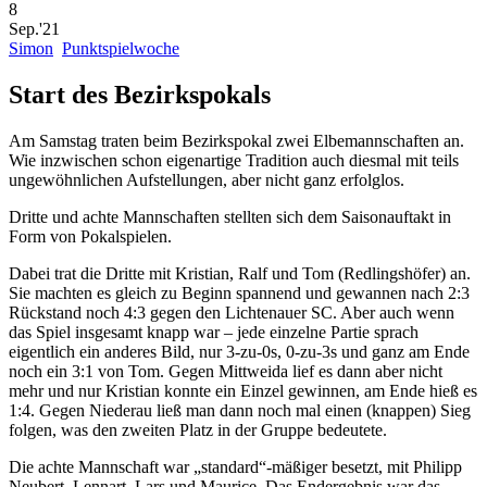
8
Sep.'21
Simon
Punktspielwoche
Start des Bezirkspokals
Am Samstag traten beim Bezirkspokal zwei Elbemannschaften an.
Wie inzwischen schon eigenartige Tradition auch diesmal mit teils
ungewöhnlichen Aufstellungen, aber nicht ganz erfolglos.
Dritte und achte Mannschaften stellten sich dem Saisonauftakt in
Form von Pokalspielen.
Dabei trat die Dritte mit Kristian, Ralf und Tom (Redlingshöfer) an.
Sie machten es gleich zu Beginn spannend und gewannen nach 2:3
Rückstand noch 4:3 gegen den Lichtenauer SC. Aber auch wenn
das Spiel insgesamt knapp war – jede einzelne Partie sprach
eigentlich ein anderes Bild, nur 3-zu-0s, 0-zu-3s und ganz am Ende
noch ein 3:1 von Tom. Gegen Mittweida lief es dann aber nicht
mehr und nur Kristian konnte ein Einzel gewinnen, am Ende hieß es
1:4. Gegen Niederau ließ man dann noch mal einen (knappen) Sieg
folgen, was den zweiten Platz in der Gruppe bedeutete.
Die achte Mannschaft war „standard“-mäßiger besetzt, mit Philipp
Neubert, Lennart, Lars und Maurice. Das Endergebnis war das