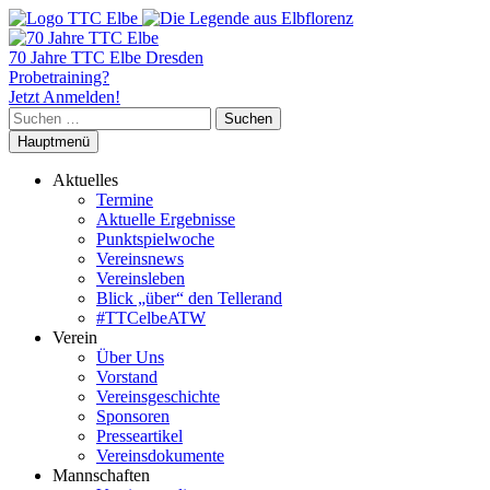
70 Jahre TTC Elbe Dresden
Probetraining?
Jetzt Anmelden!
Suchen
nach:
Hauptmenü
Aktuelles
Termine
Aktuelle Ergebnisse
Punktspielwoche
Vereinsnews
Vereinsleben
Blick „über“ den Tellerand
#TTCelbeATW
Verein
Über Uns
Vorstand
Vereinsgeschichte
Sponsoren
Presseartikel
Vereinsdokumente
Mannschaften