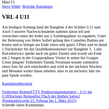
März'15
Steve Wilde
Berichte Ranglisten
VRL 4 U11
Am heutigen Sonntag fand die Rangliste 4 der Schüler U11 statt.
Auch 3 unserer Nachwuchstalente nahmen daran teil und
versuchten einen der leider nur 2 Aufstiegsplätze zu ergattern. Unter
der Betreuung von Helen Seifert gelang dies Cornelius Badura am
besten und er belegte am Ende einen sehr guten 3.Platz und ist damit
1.Nachrücker für das Qualifikationsturnier zur Rangliste 3. Luke
Balcerkiewicz spielte auch ein gutes Turnier und wurde am Ende
mit 2 Siegen in der Gruppenphase Vierter in seiner 6er Gruppe.
Unser jüngster Teilnehmer Yannik Neumann konnte zumindest
einen Satz für sich entscheiden und wird in der nächsten Wochen
und Monaten weiter daran arbeiten, dass es im nächsten Jahr ein
paar Spiele werden.
Ranglistenübersicht
Beitrags-
Vorheriger Beitrag
STTV Punktwertungsturniere – U11 bis
Navigation
U18
Nächster Beitrag
Der Fluch des fünften Satzes!
(Punktspielwoche 23. Februar bis 1. März 2015)
Schreibe einen Kommentar