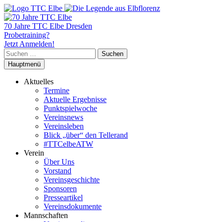
70 Jahre TTC Elbe Dresden
Probetraining?
Jetzt Anmelden!
Suchen
nach:
Hauptmenü
Aktuelles
Termine
Aktuelle Ergebnisse
Punktspielwoche
Vereinsnews
Vereinsleben
Blick „über“ den Tellerand
#TTCelbeATW
Verein
Über Uns
Vorstand
Vereinsgeschichte
Sponsoren
Presseartikel
Vereinsdokumente
Mannschaften