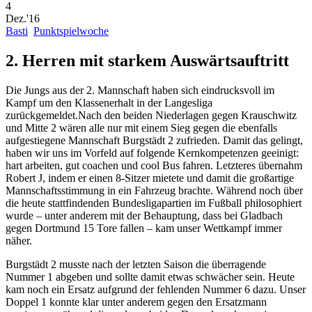
4
Dez.'16
Basti
Punktspielwoche
2. Herren mit starkem Auswärtsauftritt
Die Jungs aus der 2. Mannschaft haben sich eindrucksvoll im
Kampf um den Klassenerhalt in der Langesliga
zurückgemeldet.
Nach den beiden Niederlagen gegen Krauschwitz
und Mitte 2 wären alle nur mit einem Sieg gegen die ebenfalls
aufgestiegene Mannschaft Burgstädt 2 zufrieden. Damit das gelingt,
haben wir uns im Vorfeld auf folgende Kernkompetenzen geeinigt:
hart arbeiten, gut coachen und cool Bus fahren. Letzteres übernahm
Robert J, indem er einen 8-Sitzer mietete und damit die großartige
Mannschaftsstimmung in ein Fahrzeug brachte. Während noch über
die heute stattfindenden Bundesligapartien im Fußball philosophiert
wurde – unter anderem mit der Behauptung, dass bei Gladbach
gegen Dortmund 15 Tore fallen – kam unser Wettkampf immer
näher.
Burgstädt 2 musste nach der letzten Saison die überragende
Nummer 1 abgeben und sollte damit etwas schwächer sein. Heute
kam noch ein Ersatz aufgrund der fehlenden Nummer 6 dazu. Unser
Doppel 1 konnte klar unter anderem gegen den Ersatzmann