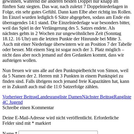
gewinnen, während die anderen beiden Doppel nur knapp im
fünften Satz siegten. Das war, nach zuletzt 7 Doppelniederlagen in
Folge, ein sehr gutes Gefühl. Dann kam Elbe aber richtig ins Rollen.
Im Einzel wurden lediglich 6 Sätze abgegeben, sodass am Ende ein
überragendes 14:1 stand. Die Einzelniederlage war besonders bitter,
weil das Spiel in der Verlängerung des 5. Satzes endete. Als
nächstes gehts in 2 Wochen zur ungewöhnlichen Zeit (Sonntag
18.12. 16 Uhr) um die letzten Punkte der Hinrunde bei Mitte 3.
Auch mit einer Niederlage überwintern wir an Position 7 der Tabelle
oder besser. Mit einem Sieg ist sogar noch der 3. Platz möglich –
nicht dass aber noch jemand auf den Gedanken kommt, dass wir
aufsteigen wollen.
Nun freuen wir uns alle auf den Punktspielbericht von Simon, weil
da 5 Namen der 2. Herren mit 3 Punkten in einem Punktspiel zu
finden sind. Falls übrigens noch jemand freie Kapazitäten hat, kann
er in Zukunft auch mal die 11:0 Satzerfolge zählen.
Beitrags-
Vorheriger Beitrag
Landesrangliste Damen
Nächster Beitrag
Rangliste
Navigation
4C Jugend
Schreibe einen Kommentar
Deine E-Mail-Adresse wird nicht veröffentlicht. Erforderliche
Felder sind mit
*
markiert
Name
*