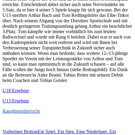
erreichte. Entscheidend dabei sicher auch seine Nervenstärke im
5.Satz, da er hier 4 seiner 5 Spiele knapp für sich gewann. Bei der
U13 streiften Arthur Bach und Tom Redlingshöfer das Elbe-Trikot
über. Nach seinem Abgang von der Dresdner Sportschule und mit
deutlich geringerem Trainingsumfang gelang Arthur ein beachtlicher
3.Platz. Tom kämpfte wie immer vorbildlich bis zum letzten
Ballwechsel und wurde mit Rang 6 belohnt. Dabei war er auch von
den Kaderspielern nicht weit entfernt und wird mit Ihnen bei
Verbesserung seiner Topspintechnik in Zukunft sicher auch
mithalten können. Wenn man bedenkt, dass weitere 12-/13-jährige
Sportler im Verein mit der Leistungsstärke von Arthur und Tom
sind, so kann man optimistisch in die Zukunft schauen – auf alle
Fälle wollen die Jungs hoch hinaus (siehe Beitragsbild). Ein Dank
an die Betreuer/in Anke Brand, Tobias Reiter mit seinem Debüt
beim Coachen und Tobias Geisler.
U18 Ergebnis
U13 Ergebnis
Ranglistenübersicht
Beitrags-
Vorheriger Beitrag
Ein Spiel. Ein Sieg. Eine Niederlage. Ein