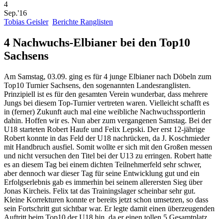
4
Sep.'16
Tobias Geisler
Berichte Ranglisten
4 Nachwuchs-Elbianer bei den Top10
Sachsens
Am Samstag, 03.09. ging es für 4 junge Elbianer nach Döbeln zum
Top10 Turnier Sachsens, den sogenannten Landesranglisten.
Prinzipiell ist es für den gesamten Verein wunderbar, dass mehrere
Jungs bei diesem Top-Turnier vertreten waren. Vielleicht schafft es
in (ferner) Zukunft auch mal eine weibliche Nachwuchssportlerin
dahin. Hoffen wir es. Nun aber zum vergangenen Samstag.
Bei der
U18 starteten Robert Haufe und Felix Lepski. Der erst 12-jährige
Robert konnte in das Feld der U18 nachrücken, da J. Koschmieder
mit Handbruch ausfiel. Somit wollte er sich mit den Großen messen
und nicht versuchen den Titel bei der U13 zu erringen. Robert hatte
es an diesem Tag bei einem dichten Teilnehmerfeld sehr schwer,
aber dennoch war dieser Tag für seine Entwicklung gut und ein
Erfolgserlebnis gab es immerhin bei seinem allerersten Sieg über
Jonas Kircheis. Felix tat das Trainingslager scheinbar sehr gut.
Kleine Korrekturen konnte er bereits jetzt schon umsetzen, so dass
sein Fortschritt gut sichtbar war. Er legte damit einen überzeugenden
Auftritt beim Top10 der U18 hin, da er einen tollen 5.Gesamtplatz