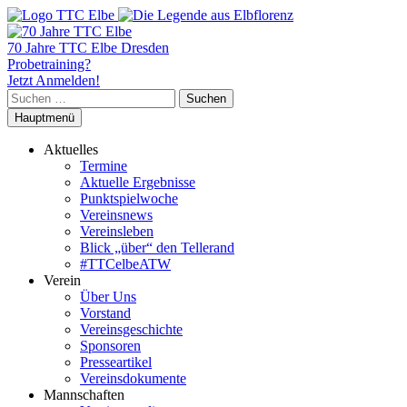
70 Jahre TTC Elbe Dresden
Probetraining?
Jetzt Anmelden!
Suchen
nach:
Hauptmenü
Aktuelles
Termine
Aktuelle Ergebnisse
Punktspielwoche
Vereinsnews
Vereinsleben
Blick „über“ den Tellerand
#TTCelbeATW
Verein
Über Uns
Vorstand
Vereinsgeschichte
Sponsoren
Presseartikel
Vereinsdokumente
Mannschaften