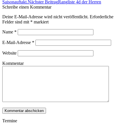
Navigation
Saisonauftakt.
Nächster Beitrag
Rangliste 4d der Herren
Schreibe einen Kommentar
Deine E-Mail-Adresse wird nicht veröffentlicht. Erforderliche
Felder sind mit
*
markiert
Name
*
E-Mail-Adresse
*
Website
Kommentar
Termine