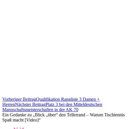
Beitrags-
Vorheriger Beitrag
Qualifikation Rangliste 3 Damen +
Navigation
Herren
Nächster Beitrag
Platz 3 bei den Mitteldeutschen
Mannschaftsmeisterschaften in der AK 70
Ein Gedanke zu „Blick „über“ den Tellerrand – Warum Tischtennis
Spaß macht [Video]“