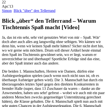
22
Apr.'13
Simon
Blick "über" den Tellerrand
Blick „über“ den Tellerrand – Warum
Tischtennis Spaß macht [Video]
Ja, das ist ein sehr, sehr viel genutztes Wort von mir – Spaß. Wär‘
doch aber auch alles arg langweilig ohne selbigen. Wo kämen wir
denn hin, wenn wir keinen Spaß mehr hätten? Sicher nicht dort hin,
wo wir gerne sein möchten. Drum soll dieser Artikel heute einmal
dem Spaß im Tischtennis gewidmet sein, wo er liegt, warum er
unverzichtbar ist und überhaupt! Sportliche Erfolge sind das eine,
aber der Spaß immer auch das andere.
Die beiden 1. Mannschaften, Herren wie Damen, dürfen eine
Aufstiegsrelegation spielen (auch wenn noch nicht raus ist, ob es
überhaupt Aufsteiger geben wird). Die 3. Mannschaft hat durch ein
überzeugendes letztes Spiel gegen den direkten Konkurrenten in
fremder Halle (super, dass 13 Zuschauer da waren – danke an die
Anwesenden, haben uns sehr! gefreut – wobei wir auch mit ein paar
anderen Menschen zwecks gegenseitiger Unterstützung gerechnet
hätten), die Klasse gehalten. Die 4. Mannschaft spielt nun auch mit
sehr guten Chancen in der Aufstiegsrelegation. Die 6. Mannschaft