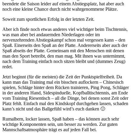
beendete die Saison leider auf einem Abstiegsplatz, hat aber auch
noch eine kleine Chance durch nicht wahrgenommene Plätze.
Soweit zum sportlichen Erfolg in der letzten Zeit.
Aber ich finde noch etwas anderes viel wichtiger beim Tischtennis,
was man aber bei andauernden Niederlagen oder im
nervenzehrenden Abstiegskampf schon mal vergessen kann – den
Spaß. Einerseits den Spaß an der Platte. Andererseits aber auch der
Spaß abseits der Platte. Gemeinsam mit den Menschen mit denen
man den Sport betreibt, den man mag. Mit ihnen was unternimmt,
nach dem Training einfach noch sitzen bleibt und (dummes Zeug)
redet.
Jetzt beginnt (für die meisten) die Zeit der Punktspielfreiheit. Da
kann man das Training mal ein bisschen auflockern – Chinesisch
spielen, Schläge hinter dem Rücken trainieren, Ping Pong, Schläger
in der anderen Hand, Sidespinduelle, Kopfballtischtennis, am Ende
vom Training Riesentisch – all die Dinge, bei denen sonst Zeit oder
Platz fehlt. Einfach mal den Kindskopf durchgehen lassen, schaden
kann’s nicht und das Ballgefühl wird’s euch danken 🙂
Rumalbern, locker lassen, Spaß haben – das können auch sehr
wichtige Komponenten sein, um besser zu werden. Zur guten
Mannschaftsatmosphäre trägt es auf jeden Fall bei.