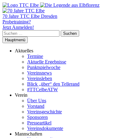
70 Jahre TTC Elbe Dresden
Probetraining?
Jetzt Anmelden!
Suchen
nach:
Hauptmenü
Aktuelles
Termine
Aktuelle Ergebnisse
Punktspielwoche
Vereinsnews
Vereinsleben
Blick „über“ den Tellerand
#TTCelbeATW
Verein
Über Uns
Vorstand
Vereinsgeschichte
Sponsoren
Presseartikel
Vereinsdokumente
Mannschaften