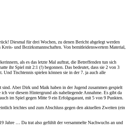
urück! Diesmal für drei Wochen, zu denen Bericht abgelegt werden
en Kreis- und Bezirksmannschaften. Von bemitleidenswertem Material,
nnern, als es das letzte Mal auftrat, die Betreffenden tun sich
atte ihr Spiel mit 2:1 (!) begonnen. Das bedeutet, dass sie 2 von 3
 Und Tischtennis spielen können sie in der 7. ja auch alle
 alt sind. Aber Dirk und Maik haben in der Jugend zusammen gespielt
te ich vor diesem Hintergrund als naheliegende Annahme. Es gibt da
uch im Spiel gegen Mitte 9 ein Erfolgsgarant, mit 5 von 9 Punkten.
meintlich leichtes und zum Abschluss gegen den aktuellen Zweiten (ein
f 19 Jahre … Da trat also gefühlt der versammelte Nachwuchs an und