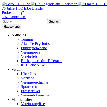
70 Jahre TTC Elbe Dresden
Probetraining?
Jetzt Anmelden!
Suchen
nach:
Hauptmenü
Aktuelles
Termine
Aktuelle Ergebnisse
Punktspielwoche
Vereinsnews
Vereinsleben
Blick „über“ den Tellerand
#TTCelbeATW
Verein
Über Uns
Vorstand
Vereinsgeschichte
Sponsoren
Presseartikel
Vereinsdokumente
Mannschaften
Vereinsrangliste