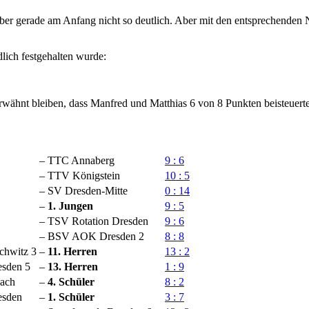
er gerade am Anfang nicht so deutlich. Aber mit den entsprechenden Ne
dlich festgehalten wurde:
wähnt bleiben, dass Manfred und Matthias 6 von 8 Punkten beisteuert
–
TTC Annaberg
9 : 6
–
TTV Königstein
10 : 5
–
SV Dresden-Mitte
0 : 14
–
1. Jungen
9 : 5
–
TSV Rotation Dresden
9 : 6
–
BSV AOK Dresden 2
8 : 8
chwitz 3
–
11. Herren
13 : 2
esden 5
–
13. Herren
1 : 9
ach
–
4. Schüler
8 : 2
esden
–
1. Schüler
3 : 7