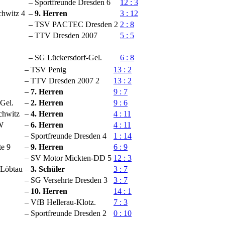
–
Sportfreunde Dresden 6
12 : 3
hwitz 4
–
9. Herren
3 : 12
–
TSV PACTEC Dresden 2
2 : 8
–
TTV Dresden 2007
5 : 5
–
SG Lückersdorf-Gel.
6 : 8
–
TSV Penig
13 : 2
–
TTV Dresden 2007 2
13 : 2
–
7. Herren
9 : 7
Gel.
–
2. Herren
9 : 6
hwitz
–
4. Herren
4 : 11
W
–
6. Herren
4 : 11
–
Sportfreunde Dresden 4
1 : 14
e 9
–
9. Herren
6 : 9
–
SV Motor Mickten-DD 5
12 : 3
Löbtau
–
3. Schüler
3 : 7
–
SG Versehrte Dresden 3
3 : 7
–
10. Herren
14 : 1
–
VfB Hellerau-Klotz.
7 : 3
–
Sportfreunde Dresden 2
0 : 10