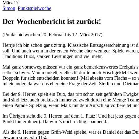
März'17
Simon
Punktspielwoche
Der Wochenbericht ist zurück!
(Punktspielwochen 20. Februar bis 12. März 2017)
Herrje ich bin schon ganz zittrig. Klassische Entzugserscheinung i
soll. Und auch wenn in der ersten Woche eher weniger Spiele waren,
Traditions-Duos, starken Leistungen und viel mehr.
Mal ganz vorneweg müssen wir ein ganz bemerkenswertes Ereignis stell
selber schwer. Man munkelt, vielleicht durfte noch Frischgeklebt werde
Doppeln für sich entscheiden konnten! (Mal abseits vom Flachs – so wa
miteinander, da war das eher eine Frage der Zeit. Steffen und Dietmar
Bei der 9. Herren spielt ein Duo, das tritt schon seit gefühlten Ewi
und sind jetzt auch praktisch immer zu zweit durch eine Menge Teams
einen Parade-Spielzug, wenn Maik mit dem Aufschlag vorbereitet und 
Im Übrigen steht die 9. Herren auf dem 1. Platz! Und hat jetzt gegen 
Punkt hinter ihnen). Da wird’s noch richtig spannend.
Als die 6. Herren gegen Grün-Weiß spielte, war es Daniel der das Du
gewann souverän 11:4.