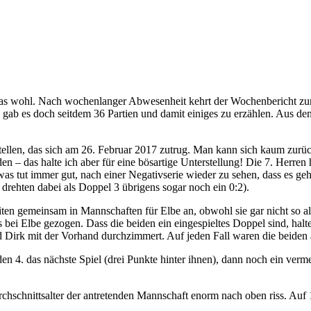
st das wohl. Nach wochenlanger Abwesenheit kehrt der Wochenbericht z
 gab es doch seitdem 36 Partien und damit einiges zu erzählen. Aus d
en, das sich am 26. Februar 2017 zutrug. Man kann sich kaum zurückeri
n – das halte ich aber für eine bösartige Unterstellung! Die 7. Herren h
s tut immer gut, nach einer Negativserie wieder zu sehen, dass es geht.
 drehten dabei als Doppel 3 übrigens sogar noch ein 0:2).
gkeiten gemeinsam in Mannschaften für Elbe an, obwohl sie gar nicht so
 bei Elbe gezogen. Dass die beiden ein eingespieltes Doppel sind, hal
Dirk mit der Vorhand durchzimmert. Auf jeden Fall waren die beiden a
den 4. das nächste Spiel (drei Punkte hinter ihnen), dann noch ein ver
rchschnittsalter der antretenden Mannschaft enorm nach oben riss. Au