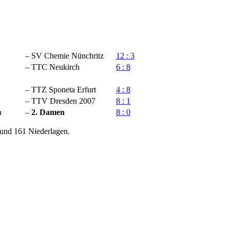
–
SV Chemie Nünchritz
12 : 3
–
TTC Neukirch
6 : 8
–
TTZ Sponeta Erfurt
4 : 8
–
TTV Dresden 2007
8 : 1
n
–
2. Damen
8 : 0
 und 161 Niederlagen.