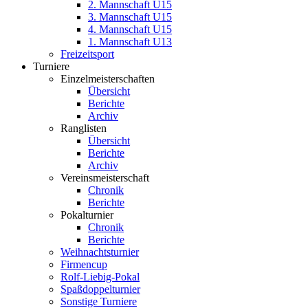
2. Mannschaft U15
3. Mannschaft U15
4. Mannschaft U15
1. Mannschaft U13
Freizeitsport
Turniere
Einzelmeisterschaften
Übersicht
Berichte
Archiv
Ranglisten
Übersicht
Berichte
Archiv
Vereinsmeisterschaft
Chronik
Berichte
Pokalturnier
Chronik
Berichte
Weihnachtsturnier
Firmencup
Rolf-Liebig-Pokal
Spaßdoppelturnier
Sonstige Turniere