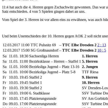
11:4 hat auch die 4. Herren gegen Zschachwitz gewonnen. Das war ab
Satz entschieden. 4 von 5 Spielen gingen dabei an uns.
Vom Spiel der 3. Herren ist vor allem eins zu erwähnen, was auch bil
Und beim Unentschieden der 10. Herren gegen AOK 2 soll nicht uner
12.03.2017
11:00
TTC Pulsnitz 69
–
TTC Elbe Dresden 2
2 : 13
12.03.2017
15:00
SG Großnaundorf
–
TTC Elbe Dresden 2
10 : 5
Sa
11.03.
18:30
Sachsenliga Herren
1. Herren
Sa
11.03.
11:00
Bezirksklasse – Herren – Staffel 1
5. Herren
Sa
11.03.
10:00
Bezirksliga Jugend – Platz 13-16
2. Jungen
Sa
11.03.
10:00
Bezirksliga Jugend – Platz 5-8
TTF Riesa
Fr
10.03.
19:45
Staffel 2
9. Herren
Fr
10.03.
19:45
Staffel 1
10. Herren
Fr
10.03.
19:30
Staffel 2
SV Dresden-Los
Fr
10.03.
19:00
6. Stadtklasse
SSV Turbine Dr
Fr
10.03.
17:45
Platzierungsrunde
SV Am Gorbitzb
Do
09.03.
17:00
Platzierungsrunde
SSV Turbine Dr