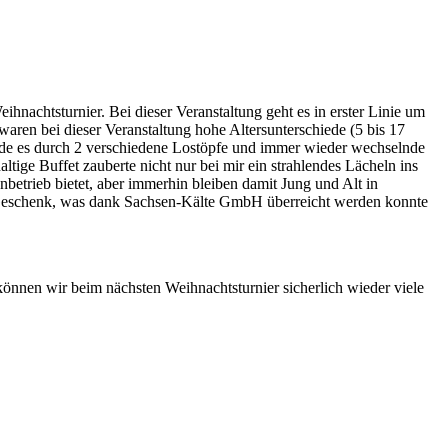
hnachtsturnier. Bei dieser Veranstaltung geht es in erster Linie um
aren bei dieser Veranstaltung hohe Altersunterschiede (5 bis 17
rde es durch 2 verschiedene Lostöpfe und immer wieder wechselnde
ige Buffet zauberte nicht nur bei mir ein strahlendes Lächeln ins
betrieb bietet, aber immerhin bleiben damit Jung und Alt in
be-Geschenk, was dank Sachsen-Kälte GmbH überreicht werden konnte
können wir beim nächsten Weihnachtsturnier sicherlich wieder viele