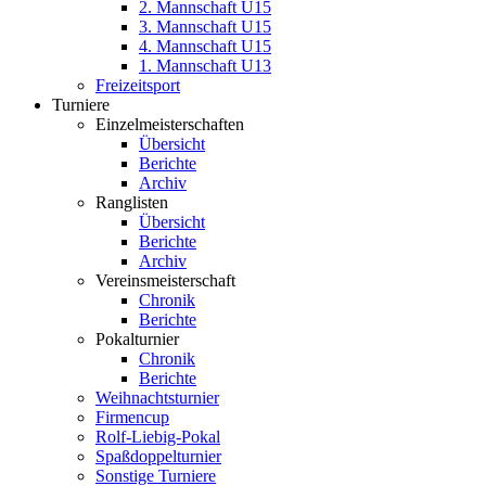
2. Mannschaft U15
3. Mannschaft U15
4. Mannschaft U15
1. Mannschaft U13
Freizeitsport
Turniere
Einzelmeisterschaften
Übersicht
Berichte
Archiv
Ranglisten
Übersicht
Berichte
Archiv
Vereinsmeisterschaft
Chronik
Berichte
Pokalturnier
Chronik
Berichte
Weihnachtsturnier
Firmencup
Rolf-Liebig-Pokal
Spaßdoppelturnier
Sonstige Turniere