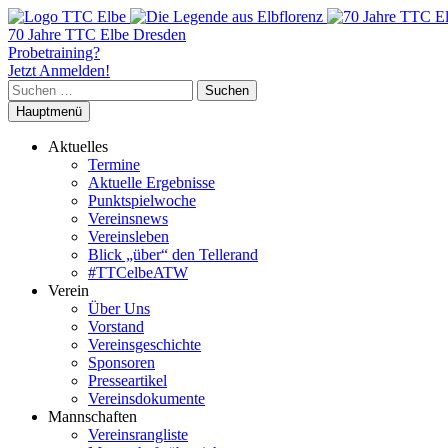
70 Jahre TTC Elbe Dresden
Probetraining?
Jetzt Anmelden!
Suchen
nach:
Hauptmenü
Aktuelles
Termine
Aktuelle Ergebnisse
Punktspielwoche
Vereinsnews
Vereinsleben
Blick „über“ den Tellerand
#TTCelbeATW
Verein
Über Uns
Vorstand
Vereinsgeschichte
Sponsoren
Presseartikel
Vereinsdokumente
Mannschaften
Vereinsrangliste