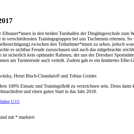
2017
e Elbianer*innen in den beiden Turnhallen der Dinglingerschule zum Wei
n verschiedensten Trainingsgruppen bei uns Tischtennis erlernen. So w
pielberechtigung) zwischen den Teilnehmer*innen zu sehen, jedoch wu
te es sichtbar Freude zuzuschauen und auch das mitgebrachte reichhalt
st sicherlich kein optimaler Rahmen, der uns der Dresdner Sportstätten
*innen am Turnierende auch verteilt. Zudem gab es ein limitiertes El
owitzky, Henri Bisch-Chandaroff und Tobias Geisler.
jedem 100% Einsatz und Trainingsfleiß zu verzeichnen sein. Denn dann 
hnachtsfest und einen guten Start in das Jahr 2018.
chüler U15
sind mit
*
markiert