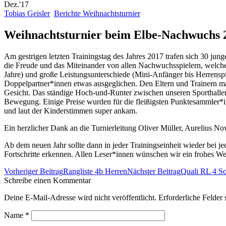
Dez.'17
Tobias Geisler
Berichte Weihnachtsturnier
Weihnachtsturnier beim Elbe-Nachwuchs 
Am gestrigen letzten Trainingstag des Jahres 2017 trafen sich 30 jung
die Freude und das Miteinander von allen Nachwuchsspielern, welche i
Jahre) und große Leistungsunterschiede (Mini-Anfänger bis Herrens
Doppelpartner*innen etwas ausgeglichen. Den Eltern und Trainern mach
Gesicht. Das ständige Hoch-und-Runter zwischen unseren Sporthallen i
Bewegung.
Einige Preise wurden für die fleißigsten Punktesammler
und laut der Kinderstimmen super ankam.
Ein herzlicher Dank an die Turnierleitung Oliver Müller, Aurelius N
Ab dem neuen Jahr sollte dann in jeder Trainingseinheit wieder bei 
Fortschritte erkennen. Allen Leser*innen wünschen wir ein frohes Wei
Beitrags-
Vorheriger Beitrag
Rangliste 4b Herren
Nächster Beitrag
Quali RL 4 S
Navigation
Schreibe einen Kommentar
Deine E-Mail-Adresse wird nicht veröffentlicht. Erforderliche Felder 
Name
*