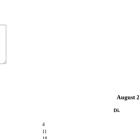
August
Di.
4
11
18