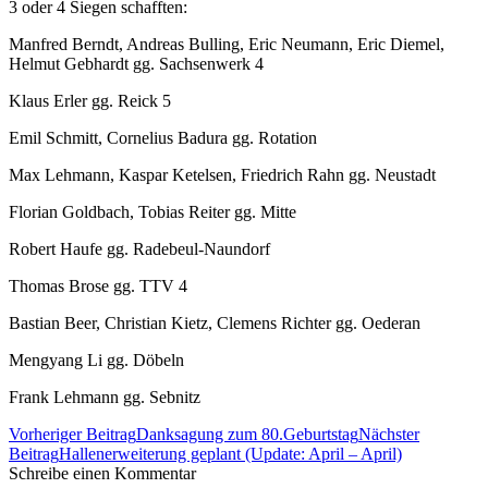
3 oder 4 Siegen schafften:
Manfred Berndt, Andreas Bulling, Eric Neumann, Eric Diemel,
Helmut Gebhardt gg. Sachsenwerk 4
Klaus Erler gg. Reick 5
Emil Schmitt, Cornelius Badura gg. Rotation
Max Lehmann, Kaspar Ketelsen, Friedrich Rahn gg. Neustadt
Florian Goldbach, Tobias Reiter gg. Mitte
Robert Haufe gg. Radebeul-Naundorf
Thomas Brose gg. TTV 4
Bastian Beer, Christian Kietz, Clemens Richter gg. Oederan
Mengyang Li gg. Döbeln
Frank Lehmann gg. Sebnitz
Beitrags-
Vorheriger Beitrag
Danksagung zum 80.Geburtstag
Nächster
Navigation
Beitrag
Hallenerweiterung geplant (Update: April – April)
Schreibe einen Kommentar