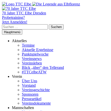
70 Jahre TTC Elbe Dresden
Probetraining?
Jetzt Anmelden!
Suchen
nach:
Hauptmenü
Aktuelles
Termine
Aktuelle Ergebnisse
Punktspielwoche
Vereinsnews
Vereinsleben
Blick „über“ den Tellerand
#TTCelbeATW
Verein
Über Uns
Vorstand
Vereinsgeschichte
Sponsoren
Presseartikel
Vereinsdokumente
Mannschaften