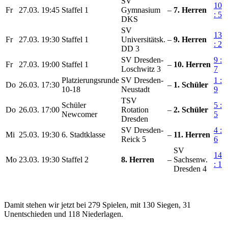
SV
10
Fr
27.03.
19:45
Staffel 1
Gymnasium
–
7. Herren
: 5
DKS
SV
13
Fr
27.03.
19:30
Staffel 1
Universitätsk.
–
9. Herren
: 2
DD 3
SV Dresden-
9 :
Fr
27.03.
19:00
Staffel 1
–
10. Herren
Loschwitz 3
7
Platzierungsrunde
SV Dresden-
1 :
Do
26.03.
17:30
–
1. Schüler
10-18
Neustadt
9
TSV
Schüler
5 :
Do
26.03.
17:00
Rotation
–
2. Schüler
Newcomer
5
Dresden
SV Dresden-
4 :
Mi
25.03.
19:30
6. Stadtklasse
–
11. Herren
Reick 5
6
SV
14
Mo
23.03.
19:30
Staffel 2
8. Herren
–
Sachsenw.
: 1
Dresden 4
Damit stehen wir jetzt bei 279 Spielen, mit 130 Siegen, 31
Unentschieden und 118 Niederlagen.