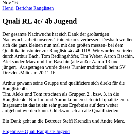
Nov.'16
Henri
Berichte Ranglisten
Quali RL 4c/ 4b Jugend
Der gesamte Nachwuchs hat sich Dank der großartigen
Nachwuchsarbeit unserers Trainerteams verbessert. Deshalb wollten
sich die ganz kleinen nun mal mit den großen messen- bei dem
Qualifikationstunier zur Rangliste 4c/ 4b U18. Wir wurden vertreten
durch Arthur Bach, Tom Redlingshöfer, Tim Weber, Aaron Baschin,
Aleksander Marz und Juri Baschin (alle außer Aaron 13 und
jünger). Ausgetragen wurde dieses Turnier traditionell beim SV
Dresden-Mitte am 20.11.16.
Arthur gewann seine Gruppe und qualifiziere sich direkt für die
Rangliste 4b.
Tim, Aleks und Tom rutschten als Gruppen 2., bzw. 3. in die
Rangliste 4c. Nur Juri und Aaron konnten sich nicht qualifizieren.
Insgesamt ist das ist ein sehr gutes Ergebniss auf dem weiter
aufgebaut werden kann. Glückwunsch an alle Qualifizierten.
Ein Dank geht an die Betreuer Steffi Krenzlin und Andre Marz.
Ergebnisse Quali Rangliste Jugend