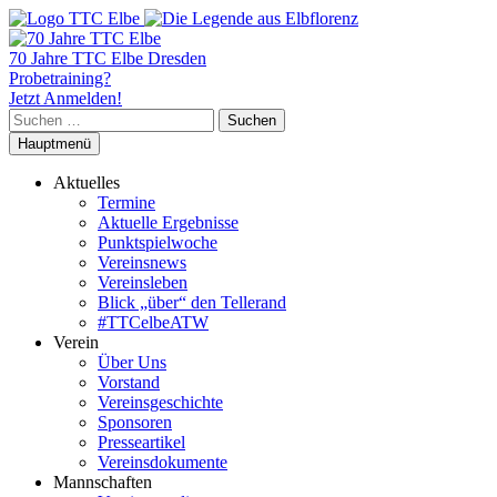
70 Jahre TTC Elbe Dresden
Probetraining?
Jetzt Anmelden!
Suchen
nach:
Hauptmenü
Aktuelles
Termine
Aktuelle Ergebnisse
Punktspielwoche
Vereinsnews
Vereinsleben
Blick „über“ den Tellerand
#TTCelbeATW
Verein
Über Uns
Vorstand
Vereinsgeschichte
Sponsoren
Presseartikel
Vereinsdokumente
Mannschaften