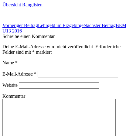
Übersicht Ranglisten
Beitrags-
Vorheriger Beitrag
Lehrgeld im Erzgebirge
Nächster Beitrag
BEM
Navigation
U13 2016
Schreibe einen Kommentar
Deine E-Mail-Adresse wird nicht veröffentlicht. Erforderliche
Felder sind mit
*
markiert
Name
*
E-Mail-Adresse
*
Website
Kommentar